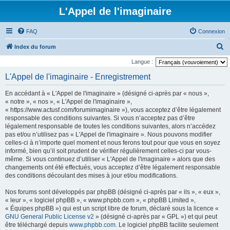
L'Appel de l'imaginaire
FAQ
Connexion
R
Index du forum
e
Langue :
c
L'Appel de l'imaginaire - Enregistrement
h
En accédant à « L'Appel de l'imaginaire » (désigné ci-après par « nous »,
e
« notre », « nos », « L'Appel de l'imaginaire »,
r
« https://www.actusf.com/forumimaginaire »), vous acceptez d’être légalement
responsable des conditions suivantes. Si vous n’acceptez pas d’être
c
légalement responsable de toutes les conditions suivantes, alors n’accédez
h
pas et/ou n’utilisez pas « L'Appel de l'imaginaire ». Nous pouvons modifier
celles-ci à n’importe quel moment et nous ferons tout pour que vous en soyez
e
informé, bien qu’il soit prudent de vérifier régulièrement celles-ci par vous-
r
même. Si vous continuez d’utiliser « L'Appel de l'imaginaire » alors que des
changements ont été effectués, vous acceptez d’être légalement responsable
des conditions découlant des mises à jour et/ou modifications.
Nos forums sont développés par phpBB (désigné ci-après par « ils », « eux »,
« leur », « logiciel phpBB », « www.phpbb.com », « phpBB Limited »,
« Équipes phpBB ») qui est un script libre de forum, déclaré sous la licence «
GNU General Public License v2
» (désigné ci-après par « GPL ») et qui peut
être téléchargé depuis
www.phpbb.com
. Le logiciel phpBB facilite seulement