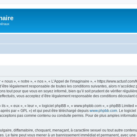
naire
énéraux
 « nous », « notre », « nos », « L'Appel de l'imaginaire », « https://www.actusf.co
’être légalement responsable de toutes les conditions suivantes, alors n’accédez pa
ns tout pour que vous en soyez informé, bien qu’il soit prudent de vérifier régulièr
effectués, vous acceptez d’être légalement responsable des conditions découlant de
ls », « eux », « leur », « logiciel phpBB », « www.phpbb.com », « phpBB Limited »,
-après par « GPL ») et qui peut être téléchargé depuis
www.phpbb.com
. Le logicie
acceptons pas comme contenu ou conduite permis. Pour de plus amples informations
lgaire, diffamatoire, choquant, menaçant, à caractère sexuel ou tout autre contenu 
ales. Le faire peut vous mener à un bannissement immédiat et permanent, avec une not