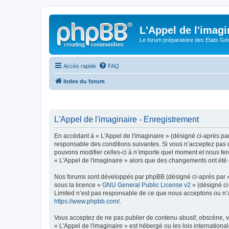
L'Appel de l'imagi
Le forum préparatoire des Etats G
Accès rapide
FAQ
Index du forum
L'Appel de l'imaginaire - Enregistrement
En accédant à « L'Appel de l'imaginaire » (désigné ci-après par
responsable des conditions suivantes. Si vous n’acceptez pas d
pouvons modifier celles-ci à n’importe quel moment et nous fero
« L'Appel de l'imaginaire » alors que des changements ont été 
Nos forums sont développés par phpBB (désigné ci-après par « i
sous la licence «
GNU General Public License v2
» (désigné ci
Limited n’est pas responsable de ce que nous acceptons ou n’
https://www.phpbb.com/
.
Vous acceptez de ne pas publier de contenu abusif, obscène, vu
« L'Appel de l'imaginaire » est hébergé ou les lois internation