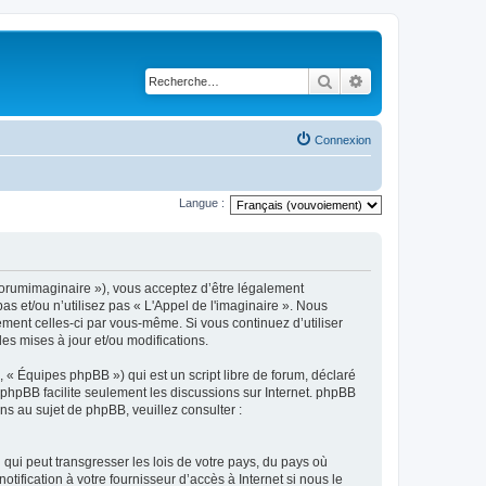
Rechercher
Recherche avancé
Connexion
Langue :
m/forumimaginaire »), vous acceptez d’être légalement
s et/ou n’utilisez pas « L'Appel de l'imaginaire ». Nous
ement celles-ci par vous-même. Si vous continuez d’utiliser
s mises à jour et/ou modifications.
 « Équipes phpBB ») qui est un script libre de forum, déclaré
l phpBB facilite seulement les discussions sur Internet. phpBB
 au sujet de phpBB, veuillez consulter :
qui peut transgresser les lois de votre pays, du pays où
ification à votre fournisseur d’accès à Internet si nous le