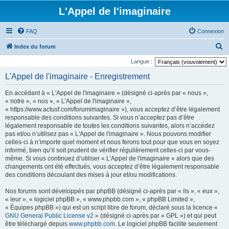
L'Appel de l'imaginaire
FAQ
Connexion
R
Index du forum
e
Langue :
c
L'Appel de l'imaginaire - Enregistrement
h
En accédant à « L'Appel de l'imaginaire » (désigné ci-après par « nous »,
e
« notre », « nos », « L'Appel de l'imaginaire »,
r
« https://www.actusf.com/forumimaginaire »), vous acceptez d’être légalement
responsable des conditions suivantes. Si vous n’acceptez pas d’être
c
légalement responsable de toutes les conditions suivantes, alors n’accédez
h
pas et/ou n’utilisez pas « L'Appel de l'imaginaire ». Nous pouvons modifier
celles-ci à n’importe quel moment et nous ferons tout pour que vous en soyez
e
informé, bien qu’il soit prudent de vérifier régulièrement celles-ci par vous-
r
même. Si vous continuez d’utiliser « L'Appel de l'imaginaire » alors que des
changements ont été effectués, vous acceptez d’être légalement responsable
des conditions découlant des mises à jour et/ou modifications.
Nos forums sont développés par phpBB (désigné ci-après par « ils », « eux »,
« leur », « logiciel phpBB », « www.phpbb.com », « phpBB Limited »,
« Équipes phpBB ») qui est un script libre de forum, déclaré sous la licence «
GNU General Public License v2
» (désigné ci-après par « GPL ») et qui peut
être téléchargé depuis
www.phpbb.com
. Le logiciel phpBB facilite seulement