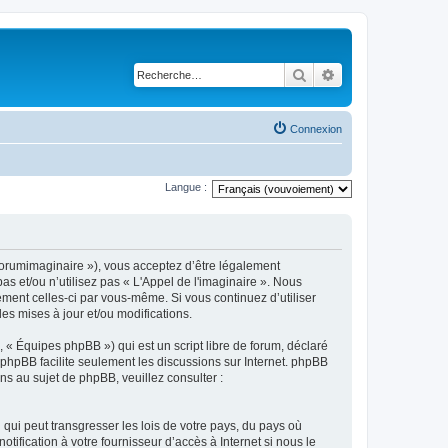
Rechercher
Recherche avancé
Connexion
Langue :
m/forumimaginaire »), vous acceptez d’être légalement
s et/ou n’utilisez pas « L'Appel de l'imaginaire ». Nous
ement celles-ci par vous-même. Si vous continuez d’utiliser
s mises à jour et/ou modifications.
 « Équipes phpBB ») qui est un script libre de forum, déclaré
l phpBB facilite seulement les discussions sur Internet. phpBB
 au sujet de phpBB, veuillez consulter :
qui peut transgresser les lois de votre pays, du pays où
ification à votre fournisseur d’accès à Internet si nous le