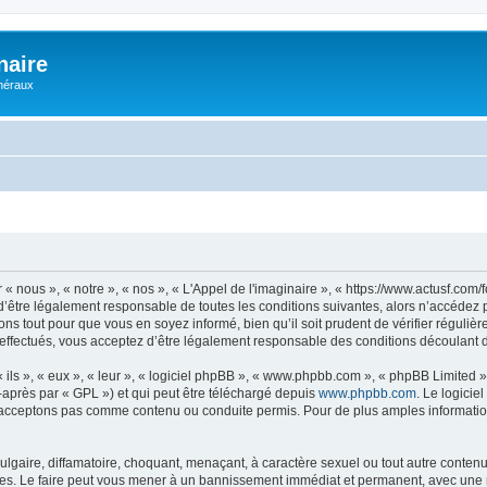
naire
énéraux
 « nous », « notre », « nos », « L'Appel de l'imaginaire », « https://www.actusf.co
’être légalement responsable de toutes les conditions suivantes, alors n’accédez pa
ns tout pour que vous en soyez informé, bien qu’il soit prudent de vérifier régulièr
effectués, vous acceptez d’être légalement responsable des conditions découlant de
ls », « eux », « leur », « logiciel phpBB », « www.phpbb.com », « phpBB Limited »,
-après par « GPL ») et qui peut être téléchargé depuis
www.phpbb.com
. Le logicie
acceptons pas comme contenu ou conduite permis. Pour de plus amples informations
lgaire, diffamatoire, choquant, menaçant, à caractère sexuel ou tout autre contenu 
ales. Le faire peut vous mener à un bannissement immédiat et permanent, avec une not