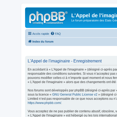
L'Appel de l'imagi
Le forum préparatoire des Etats G
Accès rapide
FAQ
Index du forum
L'Appel de l'imaginaire - Enregistrement
En accédant à « L'Appel de l'imaginaire » (désigné ci-après par
responsable des conditions suivantes. Si vous n’acceptez pas d
pouvons modifier celles-ci à n’importe quel moment et nous fero
« L'Appel de l'imaginaire » alors que des changements ont été 
Nos forums sont développés par phpBB (désigné ci-après par « i
sous la licence «
GNU General Public License v2
» (désigné ci
Limited n’est pas responsable de ce que nous acceptons ou n’
https://www.phpbb.com/
.
Vous acceptez de ne pas publier de contenu abusif, obscène, vu
« L'Appel de l'imaginaire » est hébergé ou les lois internation