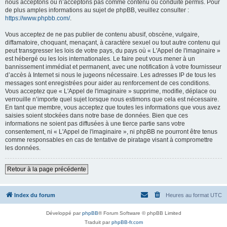
nous acceptons ou n’acceptons pas comme contenu ou conduite permis. Pour
de plus amples informations au sujet de phpBB, veuillez consulter :
https://www.phpbb.com/
.
Vous acceptez de ne pas publier de contenu abusif, obscène, vulgaire,
diffamatoire, choquant, menaçant, à caractère sexuel ou tout autre contenu qui
peut transgresser les lois de votre pays, du pays où « L'Appel de l'imaginaire »
est hébergé ou les lois internationales. Le faire peut vous mener à un
bannissement immédiat et permanent, avec une notification à votre fournisseur
d’accès à Internet si nous le jugeons nécessaire. Les adresses IP de tous les
messages sont enregistrées pour aider au renforcement de ces conditions.
Vous acceptez que « L'Appel de l'imaginaire » supprime, modifie, déplace ou
verrouille n’importe quel sujet lorsque nous estimons que cela est nécessaire.
En tant que membre, vous acceptez que toutes les informations que vous avez
saisies soient stockées dans notre base de données. Bien que ces
informations ne soient pas diffusées à une tierce partie sans votre
consentement, ni « L'Appel de l'imaginaire », ni phpBB ne pourront être tenus
comme responsables en cas de tentative de piratage visant à compromettre
les données.
Retour à la page précédente
Index du forum
Heures au format
UTC
Développé par
phpBB
® Forum Software © phpBB Limited
Traduit par
phpBB-fr.com