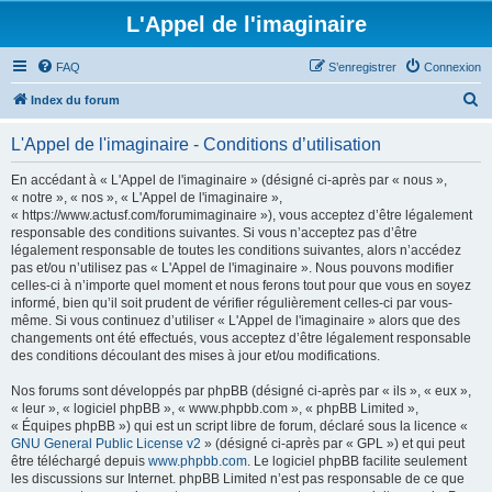
L'Appel de l'imaginaire
FAQ
S’enregistrer
Connexion
R
Index du forum
e
L'Appel de l'imaginaire - Conditions d’utilisation
c
h
En accédant à « L'Appel de l'imaginaire » (désigné ci-après par « nous »,
« notre », « nos », « L'Appel de l'imaginaire »,
e
« https://www.actusf.com/forumimaginaire »), vous acceptez d’être légalement
r
responsable des conditions suivantes. Si vous n’acceptez pas d’être
légalement responsable de toutes les conditions suivantes, alors n’accédez
c
pas et/ou n’utilisez pas « L'Appel de l'imaginaire ». Nous pouvons modifier
h
celles-ci à n’importe quel moment et nous ferons tout pour que vous en soyez
informé, bien qu’il soit prudent de vérifier régulièrement celles-ci par vous-
e
même. Si vous continuez d’utiliser « L'Appel de l'imaginaire » alors que des
r
changements ont été effectués, vous acceptez d’être légalement responsable
des conditions découlant des mises à jour et/ou modifications.
Nos forums sont développés par phpBB (désigné ci-après par « ils », « eux »,
« leur », « logiciel phpBB », « www.phpbb.com », « phpBB Limited »,
« Équipes phpBB ») qui est un script libre de forum, déclaré sous la licence «
GNU General Public License v2
» (désigné ci-après par « GPL ») et qui peut
être téléchargé depuis
www.phpbb.com
. Le logiciel phpBB facilite seulement
les discussions sur Internet. phpBB Limited n’est pas responsable de ce que