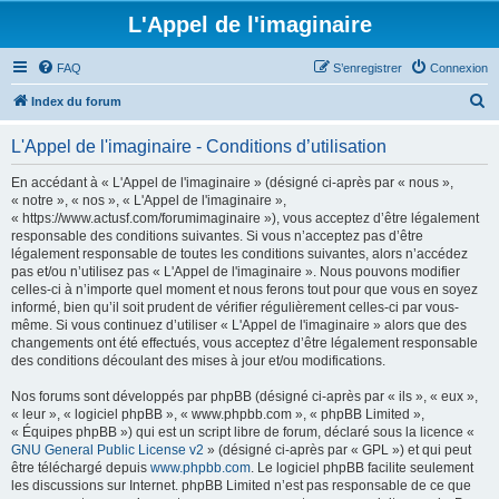
L'Appel de l'imaginaire
FAQ
S’enregistrer
Connexion
R
Index du forum
e
L'Appel de l'imaginaire - Conditions d’utilisation
c
h
En accédant à « L'Appel de l'imaginaire » (désigné ci-après par « nous »,
« notre », « nos », « L'Appel de l'imaginaire »,
e
« https://www.actusf.com/forumimaginaire »), vous acceptez d’être légalement
r
responsable des conditions suivantes. Si vous n’acceptez pas d’être
légalement responsable de toutes les conditions suivantes, alors n’accédez
c
pas et/ou n’utilisez pas « L'Appel de l'imaginaire ». Nous pouvons modifier
h
celles-ci à n’importe quel moment et nous ferons tout pour que vous en soyez
informé, bien qu’il soit prudent de vérifier régulièrement celles-ci par vous-
e
même. Si vous continuez d’utiliser « L'Appel de l'imaginaire » alors que des
r
changements ont été effectués, vous acceptez d’être légalement responsable
des conditions découlant des mises à jour et/ou modifications.
Nos forums sont développés par phpBB (désigné ci-après par « ils », « eux »,
« leur », « logiciel phpBB », « www.phpbb.com », « phpBB Limited »,
« Équipes phpBB ») qui est un script libre de forum, déclaré sous la licence «
GNU General Public License v2
» (désigné ci-après par « GPL ») et qui peut
être téléchargé depuis
www.phpbb.com
. Le logiciel phpBB facilite seulement
les discussions sur Internet. phpBB Limited n’est pas responsable de ce que