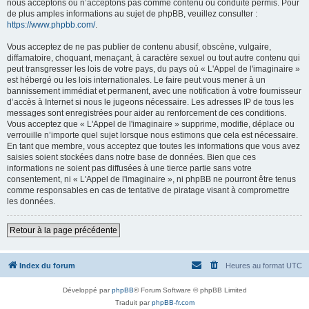
nous acceptons ou n’acceptons pas comme contenu ou conduite permis. Pour
de plus amples informations au sujet de phpBB, veuillez consulter :
https://www.phpbb.com/
.
Vous acceptez de ne pas publier de contenu abusif, obscène, vulgaire,
diffamatoire, choquant, menaçant, à caractère sexuel ou tout autre contenu qui
peut transgresser les lois de votre pays, du pays où « L'Appel de l'imaginaire »
est hébergé ou les lois internationales. Le faire peut vous mener à un
bannissement immédiat et permanent, avec une notification à votre fournisseur
d’accès à Internet si nous le jugeons nécessaire. Les adresses IP de tous les
messages sont enregistrées pour aider au renforcement de ces conditions.
Vous acceptez que « L'Appel de l'imaginaire » supprime, modifie, déplace ou
verrouille n’importe quel sujet lorsque nous estimons que cela est nécessaire.
En tant que membre, vous acceptez que toutes les informations que vous avez
saisies soient stockées dans notre base de données. Bien que ces
informations ne soient pas diffusées à une tierce partie sans votre
consentement, ni « L'Appel de l'imaginaire », ni phpBB ne pourront être tenus
comme responsables en cas de tentative de piratage visant à compromettre
les données.
Retour à la page précédente
Index du forum
Heures au format
UTC
Développé par
phpBB
® Forum Software © phpBB Limited
Traduit par
phpBB-fr.com