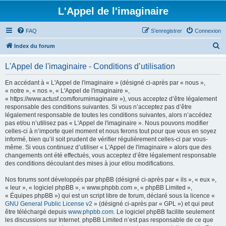
L'Appel de l'imaginaire
FAQ
S’enregistrer
Connexion
R
Index du forum
e
L'Appel de l'imaginaire - Conditions d’utilisation
c
h
En accédant à « L'Appel de l'imaginaire » (désigné ci-après par « nous »,
« notre », « nos », « L'Appel de l'imaginaire »,
e
« https://www.actusf.com/forumimaginaire »), vous acceptez d’être légalement
r
responsable des conditions suivantes. Si vous n’acceptez pas d’être
légalement responsable de toutes les conditions suivantes, alors n’accédez
c
pas et/ou n’utilisez pas « L'Appel de l'imaginaire ». Nous pouvons modifier
h
celles-ci à n’importe quel moment et nous ferons tout pour que vous en soyez
informé, bien qu’il soit prudent de vérifier régulièrement celles-ci par vous-
e
même. Si vous continuez d’utiliser « L'Appel de l'imaginaire » alors que des
r
changements ont été effectués, vous acceptez d’être légalement responsable
des conditions découlant des mises à jour et/ou modifications.
Nos forums sont développés par phpBB (désigné ci-après par « ils », « eux »,
« leur », « logiciel phpBB », « www.phpbb.com », « phpBB Limited »,
« Équipes phpBB ») qui est un script libre de forum, déclaré sous la licence «
GNU General Public License v2
» (désigné ci-après par « GPL ») et qui peut
être téléchargé depuis
www.phpbb.com
. Le logiciel phpBB facilite seulement
les discussions sur Internet. phpBB Limited n’est pas responsable de ce que