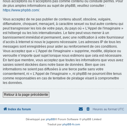
nous acceptons ou n’acceptons pas comme contenu ou conduite permis. Pour
de plus amples informations au sujet de phpBB, veuillez consulter :
https://www.phpbb.com/
.
Vous acceptez de ne pas publier de contenu abusif, obscène, vulgaire,
diffamatoire, choquant, menaçant, à caractère sexuel ou tout autre contenu qui
peut transgresser les lois de votre pays, du pays où « L'Appel de l'imaginaire »
est hébergé ou les lois internationales. Le faire peut vous mener à un
bannissement immédiat et permanent, avec une notification à votre fournisseur
d’accès à Internet si nous le jugeons nécessaire. Les adresses IP de tous les
messages sont enregistrées pour aider au renforcement de ces conditions.
Vous acceptez que « L'Appel de l'imaginaire » supprime, modifie, déplace ou
verrouille n’importe quel sujet lorsque nous estimons que cela est nécessaire.
En tant que membre, vous acceptez que toutes les informations que vous avez
saisies soient stockées dans notre base de données. Bien que ces
informations ne soient pas diffusées à une tierce partie sans votre
consentement, ni « L'Appel de l'imaginaire », ni phpBB ne pourront être tenus
comme responsables en cas de tentative de piratage visant à compromettre
les données.
Retour à la page précédente
Index du forum
Heures au format
UTC
Développé par
phpBB
® Forum Software © phpBB Limited
Traduit par
phpBB-fr.com