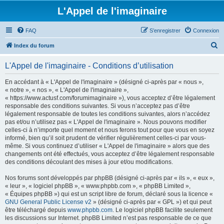
L'Appel de l'imaginaire
FAQ
S’enregistrer
Connexion
R
Index du forum
e
L'Appel de l'imaginaire - Conditions d’utilisation
c
h
En accédant à « L'Appel de l'imaginaire » (désigné ci-après par « nous »,
« notre », « nos », « L'Appel de l'imaginaire »,
e
« https://www.actusf.com/forumimaginaire »), vous acceptez d’être légalement
r
responsable des conditions suivantes. Si vous n’acceptez pas d’être
légalement responsable de toutes les conditions suivantes, alors n’accédez
c
pas et/ou n’utilisez pas « L'Appel de l'imaginaire ». Nous pouvons modifier
h
celles-ci à n’importe quel moment et nous ferons tout pour que vous en soyez
informé, bien qu’il soit prudent de vérifier régulièrement celles-ci par vous-
e
même. Si vous continuez d’utiliser « L'Appel de l'imaginaire » alors que des
r
changements ont été effectués, vous acceptez d’être légalement responsable
des conditions découlant des mises à jour et/ou modifications.
Nos forums sont développés par phpBB (désigné ci-après par « ils », « eux »,
« leur », « logiciel phpBB », « www.phpbb.com », « phpBB Limited »,
« Équipes phpBB ») qui est un script libre de forum, déclaré sous la licence «
GNU General Public License v2
» (désigné ci-après par « GPL ») et qui peut
être téléchargé depuis
www.phpbb.com
. Le logiciel phpBB facilite seulement
les discussions sur Internet. phpBB Limited n’est pas responsable de ce que