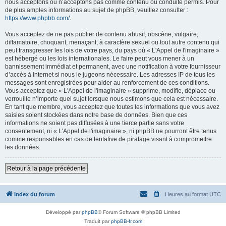
nous acceptons ou n’acceptons pas comme contenu ou conduite permis. Pour
de plus amples informations au sujet de phpBB, veuillez consulter :
https://www.phpbb.com/
.
Vous acceptez de ne pas publier de contenu abusif, obscène, vulgaire,
diffamatoire, choquant, menaçant, à caractère sexuel ou tout autre contenu qui
peut transgresser les lois de votre pays, du pays où « L'Appel de l'imaginaire »
est hébergé ou les lois internationales. Le faire peut vous mener à un
bannissement immédiat et permanent, avec une notification à votre fournisseur
d’accès à Internet si nous le jugeons nécessaire. Les adresses IP de tous les
messages sont enregistrées pour aider au renforcement de ces conditions.
Vous acceptez que « L'Appel de l'imaginaire » supprime, modifie, déplace ou
verrouille n’importe quel sujet lorsque nous estimons que cela est nécessaire.
En tant que membre, vous acceptez que toutes les informations que vous avez
saisies soient stockées dans notre base de données. Bien que ces
informations ne soient pas diffusées à une tierce partie sans votre
consentement, ni « L'Appel de l'imaginaire », ni phpBB ne pourront être tenus
comme responsables en cas de tentative de piratage visant à compromettre
les données.
Retour à la page précédente
Index du forum
Heures au format
UTC
Développé par
phpBB
® Forum Software © phpBB Limited
Traduit par
phpBB-fr.com