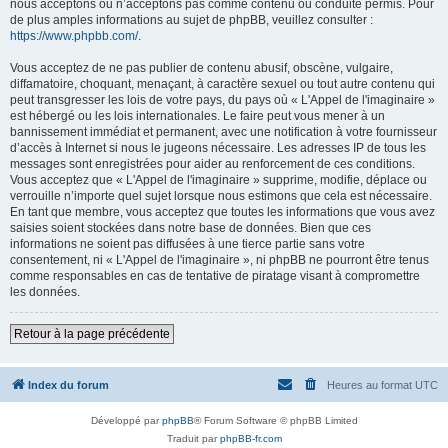
nous acceptons ou n’acceptons pas comme contenu ou conduite permis. Pour
de plus amples informations au sujet de phpBB, veuillez consulter :
https://www.phpbb.com/
.
Vous acceptez de ne pas publier de contenu abusif, obscène, vulgaire,
diffamatoire, choquant, menaçant, à caractère sexuel ou tout autre contenu qui
peut transgresser les lois de votre pays, du pays où « L'Appel de l'imaginaire »
est hébergé ou les lois internationales. Le faire peut vous mener à un
bannissement immédiat et permanent, avec une notification à votre fournisseur
d’accès à Internet si nous le jugeons nécessaire. Les adresses IP de tous les
messages sont enregistrées pour aider au renforcement de ces conditions.
Vous acceptez que « L'Appel de l'imaginaire » supprime, modifie, déplace ou
verrouille n’importe quel sujet lorsque nous estimons que cela est nécessaire.
En tant que membre, vous acceptez que toutes les informations que vous avez
saisies soient stockées dans notre base de données. Bien que ces
informations ne soient pas diffusées à une tierce partie sans votre
consentement, ni « L'Appel de l'imaginaire », ni phpBB ne pourront être tenus
comme responsables en cas de tentative de piratage visant à compromettre
les données.
Retour à la page précédente
Index du forum
Heures au format
UTC
Développé par
phpBB
® Forum Software © phpBB Limited
Traduit par
phpBB-fr.com