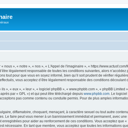
naire
énéraux
 « nous », « notre », « nos », « L'Appel de l'imaginaire », « https://www.actusf.co
’être légalement responsable de toutes les conditions suivantes, alors n’accédez pa
ns tout pour que vous en soyez informé, bien qu’il soit prudent de vérifier régulièr
effectués, vous acceptez d’être légalement responsable des conditions découlant de
ls », « eux », « leur », « logiciel phpBB », « www.phpbb.com », « phpBB Limited »,
-après par « GPL ») et qui peut être téléchargé depuis
www.phpbb.com
. Le logicie
acceptons pas comme contenu ou conduite permis. Pour de plus amples informations
lgaire, diffamatoire, choquant, menaçant, à caractère sexuel ou tout autre contenu 
ales. Le faire peut vous mener à un bannissement immédiat et permanent, avec une not
 enregistrées pour aider au renforcement de ces conditions. Vous acceptez que « L
 est nécessaire. En tant que membre, vous acceptez que toutes les informations qu