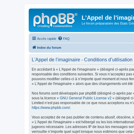
L'Appel de l'imagi
Le forum préparatoire des Etats G
Accès rapide
FAQ
Index du forum
L'Appel de l'imaginaire - Conditions d’utilisation
En accédant à « L'Appel de l'imaginaire » (désigné ci-après par
responsable des conditions suivantes. Si vous n’acceptez pas d
pouvons modifier celles-ci à n’importe quel moment et nous fero
« L'Appel de l'imaginaire » alors que des changements ont été 
Nos forums sont développés par phpBB (désigné ci-après par « i
sous la licence «
GNU General Public License v2
» (désigné ci
Limited n’est pas responsable de ce que nous acceptons ou n’
https://www.phpbb.com/
.
Vous acceptez de ne pas publier de contenu abusif, obscène, vu
« L'Appel de l'imaginaire » est hébergé ou les lois internation
jugeons nécessaire. Les adresses IP de tous les messages sont
verrouille n’importe quel sujet lorsque nous estimons que cela