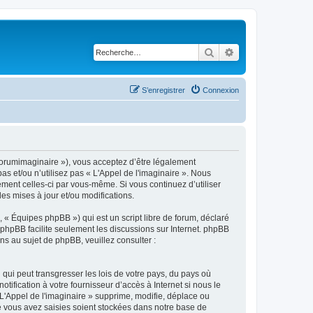
Rechercher
Recherche avancé
S’enregistrer
Connexion
m/forumimaginaire »), vous acceptez d’être légalement
s et/ou n’utilisez pas « L'Appel de l'imaginaire ». Nous
ement celles-ci par vous-même. Si vous continuez d’utiliser
s mises à jour et/ou modifications.
 « Équipes phpBB ») qui est un script libre de forum, déclaré
l phpBB facilite seulement les discussions sur Internet. phpBB
 au sujet de phpBB, veuillez consulter :
qui peut transgresser les lois de votre pays, du pays où
ification à votre fournisseur d’accès à Internet si nous le
'Appel de l'imaginaire » supprime, modifie, déplace ou
e vous avez saisies soient stockées dans notre base de