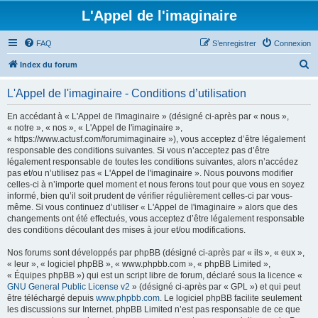
L'Appel de l'imaginaire
FAQ
S’enregistrer
Connexion
R
Index du forum
e
L'Appel de l'imaginaire - Conditions d’utilisation
c
h
En accédant à « L'Appel de l'imaginaire » (désigné ci-après par « nous »,
« notre », « nos », « L'Appel de l'imaginaire »,
e
« https://www.actusf.com/forumimaginaire »), vous acceptez d’être légalement
r
responsable des conditions suivantes. Si vous n’acceptez pas d’être
légalement responsable de toutes les conditions suivantes, alors n’accédez
c
pas et/ou n’utilisez pas « L'Appel de l'imaginaire ». Nous pouvons modifier
h
celles-ci à n’importe quel moment et nous ferons tout pour que vous en soyez
informé, bien qu’il soit prudent de vérifier régulièrement celles-ci par vous-
e
même. Si vous continuez d’utiliser « L'Appel de l'imaginaire » alors que des
r
changements ont été effectués, vous acceptez d’être légalement responsable
des conditions découlant des mises à jour et/ou modifications.
Nos forums sont développés par phpBB (désigné ci-après par « ils », « eux »,
« leur », « logiciel phpBB », « www.phpbb.com », « phpBB Limited »,
« Équipes phpBB ») qui est un script libre de forum, déclaré sous la licence «
GNU General Public License v2
» (désigné ci-après par « GPL ») et qui peut
être téléchargé depuis
www.phpbb.com
. Le logiciel phpBB facilite seulement
les discussions sur Internet. phpBB Limited n’est pas responsable de ce que