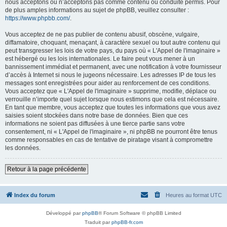
nous acceptons ou n’acceptons pas comme contenu ou conduite permis. Pour
de plus amples informations au sujet de phpBB, veuillez consulter :
https://www.phpbb.com/
.
Vous acceptez de ne pas publier de contenu abusif, obscène, vulgaire,
diffamatoire, choquant, menaçant, à caractère sexuel ou tout autre contenu qui
peut transgresser les lois de votre pays, du pays où « L'Appel de l'imaginaire »
est hébergé ou les lois internationales. Le faire peut vous mener à un
bannissement immédiat et permanent, avec une notification à votre fournisseur
d’accès à Internet si nous le jugeons nécessaire. Les adresses IP de tous les
messages sont enregistrées pour aider au renforcement de ces conditions.
Vous acceptez que « L'Appel de l'imaginaire » supprime, modifie, déplace ou
verrouille n’importe quel sujet lorsque nous estimons que cela est nécessaire.
En tant que membre, vous acceptez que toutes les informations que vous avez
saisies soient stockées dans notre base de données. Bien que ces
informations ne soient pas diffusées à une tierce partie sans votre
consentement, ni « L'Appel de l'imaginaire », ni phpBB ne pourront être tenus
comme responsables en cas de tentative de piratage visant à compromettre
les données.
Retour à la page précédente
Index du forum
Heures au format
UTC
Développé par
phpBB
® Forum Software © phpBB Limited
Traduit par
phpBB-fr.com