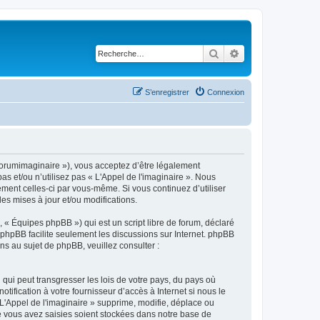
Rechercher
Recherche avancé
S’enregistrer
Connexion
m/forumimaginaire »), vous acceptez d’être légalement
s et/ou n’utilisez pas « L'Appel de l'imaginaire ». Nous
ement celles-ci par vous-même. Si vous continuez d’utiliser
s mises à jour et/ou modifications.
 « Équipes phpBB ») qui est un script libre de forum, déclaré
l phpBB facilite seulement les discussions sur Internet. phpBB
 au sujet de phpBB, veuillez consulter :
qui peut transgresser les lois de votre pays, du pays où
ification à votre fournisseur d’accès à Internet si nous le
'Appel de l'imaginaire » supprime, modifie, déplace ou
e vous avez saisies soient stockées dans notre base de