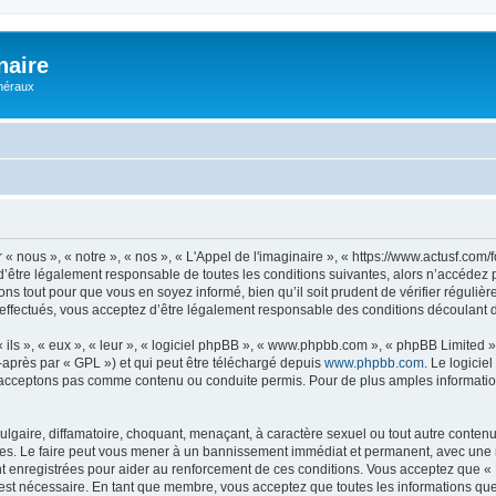
naire
énéraux
 « nous », « notre », « nos », « L'Appel de l'imaginaire », « https://www.actusf.co
’être légalement responsable de toutes les conditions suivantes, alors n’accédez pa
ns tout pour que vous en soyez informé, bien qu’il soit prudent de vérifier régulièr
effectués, vous acceptez d’être légalement responsable des conditions découlant de
ls », « eux », « leur », « logiciel phpBB », « www.phpbb.com », « phpBB Limited »,
-après par « GPL ») et qui peut être téléchargé depuis
www.phpbb.com
. Le logicie
acceptons pas comme contenu ou conduite permis. Pour de plus amples informations
lgaire, diffamatoire, choquant, menaçant, à caractère sexuel ou tout autre contenu 
ales. Le faire peut vous mener à un bannissement immédiat et permanent, avec une not
 enregistrées pour aider au renforcement de ces conditions. Vous acceptez que « L
 est nécessaire. En tant que membre, vous acceptez que toutes les informations qu