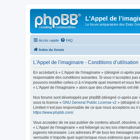
L'Appel de l'imagi
Le forum préparatoire des Etats G
Accès rapide
FAQ
Index du forum
L'Appel de l'imaginaire - Conditions d’utilisation
En accédant à « L'Appel de l'imaginaire » (désigné ci-après par
responsable des conditions suivantes. Si vous n’acceptez pas d
pouvons modifier celles-ci à n’importe quel moment et nous fero
« L'Appel de l'imaginaire » alors que des changements ont été 
Nos forums sont développés par phpBB (désigné ci-après par « i
sous la licence «
GNU General Public License v2
» (désigné ci
Limited n’est pas responsable de ce que nous acceptons ou n’
https://www.phpbb.com/
.
Vous acceptez de ne pas publier de contenu abusif, obscène, vu
« L'Appel de l'imaginaire » est hébergé ou les lois internation
jugeons nécessaire. Les adresses IP de tous les messages sont
verrouille n’importe quel sujet lorsque nous estimons que cela