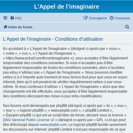
L'Appel de l'imaginaire
FAQ
S’enregistrer
Connexion
R
Index du forum
e
L'Appel de l'imaginaire - Conditions d’utilisation
c
h
En accédant à « L'Appel de l'imaginaire » (désigné ci-après par « nous »,
« notre », « nos », « L'Appel de l'imaginaire »,
e
« https://www.actusf.com/forumimaginaire »), vous acceptez d’être légalement
r
responsable des conditions suivantes. Si vous n’acceptez pas d’être
légalement responsable de toutes les conditions suivantes, alors n’accédez
c
pas et/ou n’utilisez pas « L'Appel de l'imaginaire ». Nous pouvons modifier
h
celles-ci à n’importe quel moment et nous ferons tout pour que vous en soyez
informé, bien qu’il soit prudent de vérifier régulièrement celles-ci par vous-
e
même. Si vous continuez d’utiliser « L'Appel de l'imaginaire » alors que des
r
changements ont été effectués, vous acceptez d’être légalement responsable
des conditions découlant des mises à jour et/ou modifications.
Nos forums sont développés par phpBB (désigné ci-après par « ils », « eux »,
« leur », « logiciel phpBB », « www.phpbb.com », « phpBB Limited »,
« Équipes phpBB ») qui est un script libre de forum, déclaré sous la licence «
GNU General Public License v2
» (désigné ci-après par « GPL ») et qui peut
être téléchargé depuis
www.phpbb.com
. Le logiciel phpBB facilite seulement
les discussions sur Internet. phpBB Limited n’est pas responsable de ce que