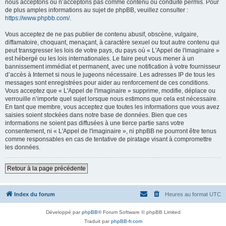
nous acceptons ou n’acceptons pas comme contenu ou conduite permis. Pour
de plus amples informations au sujet de phpBB, veuillez consulter :
https://www.phpbb.com/
.
Vous acceptez de ne pas publier de contenu abusif, obscène, vulgaire,
diffamatoire, choquant, menaçant, à caractère sexuel ou tout autre contenu qui
peut transgresser les lois de votre pays, du pays où « L'Appel de l'imaginaire »
est hébergé ou les lois internationales. Le faire peut vous mener à un
bannissement immédiat et permanent, avec une notification à votre fournisseur
d’accès à Internet si nous le jugeons nécessaire. Les adresses IP de tous les
messages sont enregistrées pour aider au renforcement de ces conditions.
Vous acceptez que « L'Appel de l'imaginaire » supprime, modifie, déplace ou
verrouille n’importe quel sujet lorsque nous estimons que cela est nécessaire.
En tant que membre, vous acceptez que toutes les informations que vous avez
saisies soient stockées dans notre base de données. Bien que ces
informations ne soient pas diffusées à une tierce partie sans votre
consentement, ni « L'Appel de l'imaginaire », ni phpBB ne pourront être tenus
comme responsables en cas de tentative de piratage visant à compromettre
les données.
Retour à la page précédente
Index du forum
Heures au format
UTC
Développé par
phpBB
® Forum Software © phpBB Limited
Traduit par
phpBB-fr.com