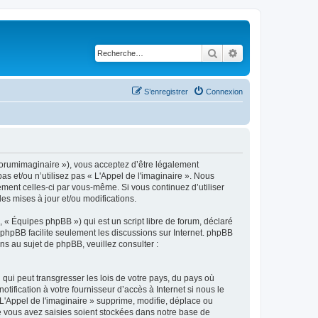
Rechercher
Recherche avancé
S’enregistrer
Connexion
m/forumimaginaire »), vous acceptez d’être légalement
s et/ou n’utilisez pas « L'Appel de l'imaginaire ». Nous
ement celles-ci par vous-même. Si vous continuez d’utiliser
s mises à jour et/ou modifications.
 « Équipes phpBB ») qui est un script libre de forum, déclaré
l phpBB facilite seulement les discussions sur Internet. phpBB
 au sujet de phpBB, veuillez consulter :
qui peut transgresser les lois de votre pays, du pays où
ification à votre fournisseur d’accès à Internet si nous le
'Appel de l'imaginaire » supprime, modifie, déplace ou
e vous avez saisies soient stockées dans notre base de