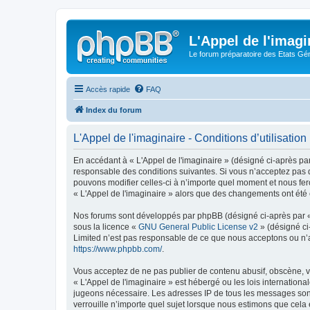
L'Appel de l'imagi
Le forum préparatoire des Etats G
Accès rapide
FAQ
Index du forum
L'Appel de l'imaginaire - Conditions d’utilisation
En accédant à « L'Appel de l'imaginaire » (désigné ci-après par
responsable des conditions suivantes. Si vous n’acceptez pas d
pouvons modifier celles-ci à n’importe quel moment et nous fero
« L'Appel de l'imaginaire » alors que des changements ont été 
Nos forums sont développés par phpBB (désigné ci-après par « i
sous la licence «
GNU General Public License v2
» (désigné ci
Limited n’est pas responsable de ce que nous acceptons ou n’
https://www.phpbb.com/
.
Vous acceptez de ne pas publier de contenu abusif, obscène, vu
« L'Appel de l'imaginaire » est hébergé ou les lois internation
jugeons nécessaire. Les adresses IP de tous les messages sont
verrouille n’importe quel sujet lorsque nous estimons que cela