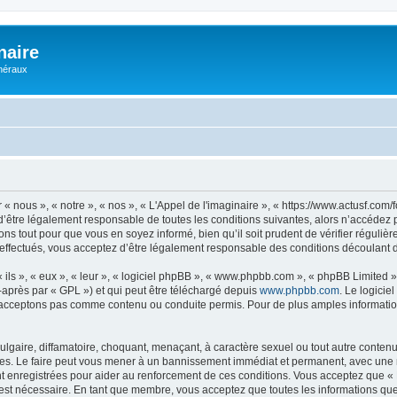
naire
énéraux
 « nous », « notre », « nos », « L'Appel de l'imaginaire », « https://www.actusf.co
’être légalement responsable de toutes les conditions suivantes, alors n’accédez pa
ns tout pour que vous en soyez informé, bien qu’il soit prudent de vérifier régulièr
effectués, vous acceptez d’être légalement responsable des conditions découlant de
ls », « eux », « leur », « logiciel phpBB », « www.phpbb.com », « phpBB Limited »,
-après par « GPL ») et qui peut être téléchargé depuis
www.phpbb.com
. Le logicie
acceptons pas comme contenu ou conduite permis. Pour de plus amples informations
lgaire, diffamatoire, choquant, menaçant, à caractère sexuel ou tout autre contenu 
ales. Le faire peut vous mener à un bannissement immédiat et permanent, avec une not
 enregistrées pour aider au renforcement de ces conditions. Vous acceptez que « L
 est nécessaire. En tant que membre, vous acceptez que toutes les informations qu