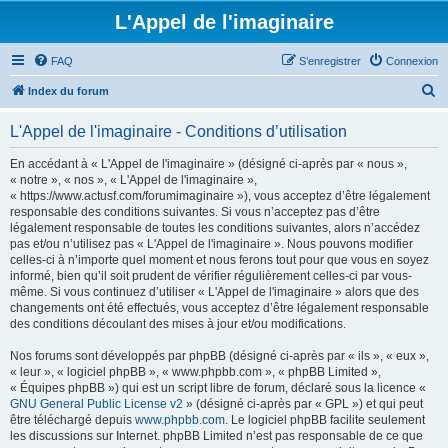
L'Appel de l'imaginaire
FAQ
S’enregistrer
Connexion
R
Index du forum
e
L'Appel de l'imaginaire - Conditions d’utilisation
c
h
En accédant à « L'Appel de l'imaginaire » (désigné ci-après par « nous »,
« notre », « nos », « L'Appel de l'imaginaire »,
e
« https://www.actusf.com/forumimaginaire »), vous acceptez d’être légalement
r
responsable des conditions suivantes. Si vous n’acceptez pas d’être
légalement responsable de toutes les conditions suivantes, alors n’accédez
c
pas et/ou n’utilisez pas « L'Appel de l'imaginaire ». Nous pouvons modifier
h
celles-ci à n’importe quel moment et nous ferons tout pour que vous en soyez
informé, bien qu’il soit prudent de vérifier régulièrement celles-ci par vous-
e
même. Si vous continuez d’utiliser « L'Appel de l'imaginaire » alors que des
r
changements ont été effectués, vous acceptez d’être légalement responsable
des conditions découlant des mises à jour et/ou modifications.
Nos forums sont développés par phpBB (désigné ci-après par « ils », « eux »,
« leur », « logiciel phpBB », « www.phpbb.com », « phpBB Limited »,
« Équipes phpBB ») qui est un script libre de forum, déclaré sous la licence «
GNU General Public License v2
» (désigné ci-après par « GPL ») et qui peut
être téléchargé depuis
www.phpbb.com
. Le logiciel phpBB facilite seulement
les discussions sur Internet. phpBB Limited n’est pas responsable de ce que