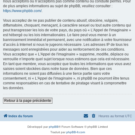
nous acceptons ou n’acceptons pas comme contenu ou conduite permis. Pour
de plus amples informations au sujet de phpBB, veuillez consulter :
https://www.phpbb.com/
.
Vous acceptez de ne pas publier de contenu abusif, obscène, vulgaire,
diffamatoire, choquant, menaçant, à caractère sexuel ou tout autre contenu qui
peut transgresser les lois de votre pays, du pays où « L'Appel de l'imaginaire »
est hébergé ou les lois internationales. Le faire peut vous mener à un
bannissement immédiat et permanent, avec une notification à votre fournisseur
d’accès à Internet si nous le jugeons nécessaire. Les adresses IP de tous les
messages sont enregistrées pour aider au renforcement de ces conditions.
Vous acceptez que « L'Appel de l'imaginaire » supprime, modifie, déplace ou
verrouille n’importe quel sujet lorsque nous estimons que cela est nécessaire.
En tant que membre, vous acceptez que toutes les informations que vous avez
saisies soient stockées dans notre base de données. Bien que ces
informations ne soient pas diffusées à une tierce partie sans votre
consentement, ni « L'Appel de l'imaginaire », ni phpBB ne pourront être tenus
comme responsables en cas de tentative de piratage visant à compromettre
les données.
Retour à la page précédente
Index du forum
Heures au format
UTC
Développé par
phpBB
® Forum Software © phpBB Limited
Traduit par
phpBB-fr.com