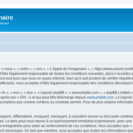
naire
énéraux
 « nous », « notre », « nos », « L'Appel de l'imaginaire », « https://www.actusf.co
’être légalement responsable de toutes les conditions suivantes, alors n’accédez pa
ns tout pour que vous en soyez informé, bien qu’il soit prudent de vérifier régulièr
effectués, vous acceptez d’être légalement responsable des conditions découlant de
ls », « eux », « leur », « logiciel phpBB », « www.phpbb.com », « phpBB Limited »,
-après par « GPL ») et qui peut être téléchargé depuis
www.phpbb.com
. Le logicie
acceptons pas comme contenu ou conduite permis. Pour de plus amples informations
lgaire, diffamatoire, choquant, menaçant, à caractère sexuel ou tout autre contenu 
ales. Le faire peut vous mener à un bannissement immédiat et permanent, avec une not
 enregistrées pour aider au renforcement de ces conditions. Vous acceptez que « L
 est nécessaire. En tant que membre, vous acceptez que toutes les informations qu