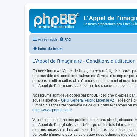
L'Appel de l'imagi
Le forum préparatoire des Etats G
Accès rapide
FAQ
Index du forum
L'Appel de l'imaginaire - Conditions d’utilisation
En accédant à « L'Appel de l'imaginaire » (désigné ci-après par
responsable des conditions suivantes. Si vous n’acceptez pas d
pouvons modifier celles-ci à n’importe quel moment et nous fero
« L'Appel de l'imaginaire » alors que des changements ont été 
Nos forums sont développés par phpBB (désigné ci-après par « i
sous la licence «
GNU General Public License v2
» (désigné ci
Limited n’est pas responsable de ce que nous acceptons ou n’
https://www.phpbb.com/
.
Vous acceptez de ne pas publier de contenu abusif, obscène, vu
« L'Appel de l'imaginaire » est hébergé ou les lois internation
jugeons nécessaire. Les adresses IP de tous les messages sont
verrouille n’importe quel sujet lorsque nous estimons que cela