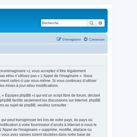
Rechercher
Recherche avancé
S’enregistrer
Connexion
m/forumimaginaire »), vous acceptez d’être légalement
s et/ou n’utilisez pas « L'Appel de l'imaginaire ». Nous
ement celles-ci par vous-même. Si vous continuez d’utiliser
s mises à jour et/ou modifications.
 « Équipes phpBB ») qui est un script libre de forum, déclaré
l phpBB facilite seulement les discussions sur Internet. phpBB
 au sujet de phpBB, veuillez consulter :
qui peut transgresser les lois de votre pays, du pays où
ification à votre fournisseur d’accès à Internet si nous le
'Appel de l'imaginaire » supprime, modifie, déplace ou
e vous avez saisies soient stockées dans notre base de