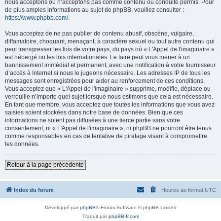
nous acceptons ou n’acceptons pas comme contenu ou conduite permis. Pour
de plus amples informations au sujet de phpBB, veuillez consulter :
https://www.phpbb.com/
.
Vous acceptez de ne pas publier de contenu abusif, obscène, vulgaire,
diffamatoire, choquant, menaçant, à caractère sexuel ou tout autre contenu qui
peut transgresser les lois de votre pays, du pays où « L'Appel de l'imaginaire »
est hébergé ou les lois internationales. Le faire peut vous mener à un
bannissement immédiat et permanent, avec une notification à votre fournisseur
d’accès à Internet si nous le jugeons nécessaire. Les adresses IP de tous les
messages sont enregistrées pour aider au renforcement de ces conditions.
Vous acceptez que « L'Appel de l'imaginaire » supprime, modifie, déplace ou
verrouille n’importe quel sujet lorsque nous estimons que cela est nécessaire.
En tant que membre, vous acceptez que toutes les informations que vous avez
saisies soient stockées dans notre base de données. Bien que ces
informations ne soient pas diffusées à une tierce partie sans votre
consentement, ni « L'Appel de l'imaginaire », ni phpBB ne pourront être tenus
comme responsables en cas de tentative de piratage visant à compromettre
les données.
Retour à la page précédente
Index du forum
Heures au format
UTC
Développé par
phpBB
® Forum Software © phpBB Limited
Traduit par
phpBB-fr.com