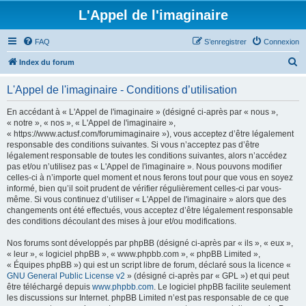
L'Appel de l'imaginaire
FAQ
S’enregistrer
Connexion
R
Index du forum
e
L'Appel de l'imaginaire - Conditions d’utilisation
c
h
En accédant à « L'Appel de l'imaginaire » (désigné ci-après par « nous »,
« notre », « nos », « L'Appel de l'imaginaire »,
e
« https://www.actusf.com/forumimaginaire »), vous acceptez d’être légalement
r
responsable des conditions suivantes. Si vous n’acceptez pas d’être
légalement responsable de toutes les conditions suivantes, alors n’accédez
c
pas et/ou n’utilisez pas « L'Appel de l'imaginaire ». Nous pouvons modifier
h
celles-ci à n’importe quel moment et nous ferons tout pour que vous en soyez
informé, bien qu’il soit prudent de vérifier régulièrement celles-ci par vous-
e
même. Si vous continuez d’utiliser « L'Appel de l'imaginaire » alors que des
r
changements ont été effectués, vous acceptez d’être légalement responsable
des conditions découlant des mises à jour et/ou modifications.
Nos forums sont développés par phpBB (désigné ci-après par « ils », « eux »,
« leur », « logiciel phpBB », « www.phpbb.com », « phpBB Limited »,
« Équipes phpBB ») qui est un script libre de forum, déclaré sous la licence «
GNU General Public License v2
» (désigné ci-après par « GPL ») et qui peut
être téléchargé depuis
www.phpbb.com
. Le logiciel phpBB facilite seulement
les discussions sur Internet. phpBB Limited n’est pas responsable de ce que