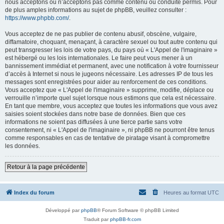
nous acceptons ou n’acceptons pas comme contenu ou conduite permis. Pour
de plus amples informations au sujet de phpBB, veuillez consulter :
https://www.phpbb.com/
.
Vous acceptez de ne pas publier de contenu abusif, obscène, vulgaire,
diffamatoire, choquant, menaçant, à caractère sexuel ou tout autre contenu qui
peut transgresser les lois de votre pays, du pays où « L'Appel de l'imaginaire »
est hébergé ou les lois internationales. Le faire peut vous mener à un
bannissement immédiat et permanent, avec une notification à votre fournisseur
d’accès à Internet si nous le jugeons nécessaire. Les adresses IP de tous les
messages sont enregistrées pour aider au renforcement de ces conditions.
Vous acceptez que « L'Appel de l'imaginaire » supprime, modifie, déplace ou
verrouille n’importe quel sujet lorsque nous estimons que cela est nécessaire.
En tant que membre, vous acceptez que toutes les informations que vous avez
saisies soient stockées dans notre base de données. Bien que ces
informations ne soient pas diffusées à une tierce partie sans votre
consentement, ni « L'Appel de l'imaginaire », ni phpBB ne pourront être tenus
comme responsables en cas de tentative de piratage visant à compromettre
les données.
Retour à la page précédente
Index du forum
Heures au format
UTC
Développé par
phpBB
® Forum Software © phpBB Limited
Traduit par
phpBB-fr.com