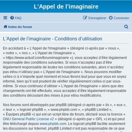
L'Appel de l'imaginaire
FAQ
S’enregistrer
Connexion
R
Index du forum
e
L'Appel de l'imaginaire - Conditions d’utilisation
c
h
En accédant à « L'Appel de l'imaginaire » (désigné ci-après par « nous »,
« notre », « nos », « L'Appel de l'imaginaire »,
e
« https://www.actusf.com/forumimaginaire »), vous acceptez d’être légalement
r
responsable des conditions suivantes. Si vous n’acceptez pas d’être
légalement responsable de toutes les conditions suivantes, alors n’accédez
c
pas et/ou n’utilisez pas « L'Appel de l'imaginaire ». Nous pouvons modifier
h
celles-ci à n’importe quel moment et nous ferons tout pour que vous en soyez
informé, bien qu’il soit prudent de vérifier régulièrement celles-ci par vous-
e
même. Si vous continuez d’utiliser « L'Appel de l'imaginaire » alors que des
r
changements ont été effectués, vous acceptez d’être légalement responsable
des conditions découlant des mises à jour et/ou modifications.
Nos forums sont développés par phpBB (désigné ci-après par « ils », « eux »,
« leur », « logiciel phpBB », « www.phpbb.com », « phpBB Limited »,
« Équipes phpBB ») qui est un script libre de forum, déclaré sous la licence «
GNU General Public License v2
» (désigné ci-après par « GPL ») et qui peut
être téléchargé depuis
www.phpbb.com
. Le logiciel phpBB facilite seulement
les discussions sur Internet. phpBB Limited n’est pas responsable de ce que