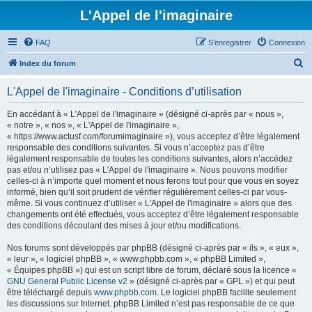
L'Appel de l'imaginaire
FAQ
S’enregistrer
Connexion
R
Index du forum
e
L'Appel de l'imaginaire - Conditions d’utilisation
c
h
En accédant à « L'Appel de l'imaginaire » (désigné ci-après par « nous »,
« notre », « nos », « L'Appel de l'imaginaire »,
e
« https://www.actusf.com/forumimaginaire »), vous acceptez d’être légalement
r
responsable des conditions suivantes. Si vous n’acceptez pas d’être
légalement responsable de toutes les conditions suivantes, alors n’accédez
c
pas et/ou n’utilisez pas « L'Appel de l'imaginaire ». Nous pouvons modifier
h
celles-ci à n’importe quel moment et nous ferons tout pour que vous en soyez
informé, bien qu’il soit prudent de vérifier régulièrement celles-ci par vous-
e
même. Si vous continuez d’utiliser « L'Appel de l'imaginaire » alors que des
r
changements ont été effectués, vous acceptez d’être légalement responsable
des conditions découlant des mises à jour et/ou modifications.
Nos forums sont développés par phpBB (désigné ci-après par « ils », « eux »,
« leur », « logiciel phpBB », « www.phpbb.com », « phpBB Limited »,
« Équipes phpBB ») qui est un script libre de forum, déclaré sous la licence «
GNU General Public License v2
» (désigné ci-après par « GPL ») et qui peut
être téléchargé depuis
www.phpbb.com
. Le logiciel phpBB facilite seulement
les discussions sur Internet. phpBB Limited n’est pas responsable de ce que