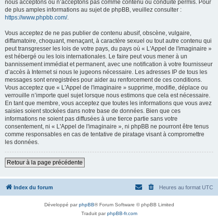
nous acceptons ou n’acceptons pas comme contenu ou conduite permis. Pour
de plus amples informations au sujet de phpBB, veuillez consulter :
https://www.phpbb.com/
.
Vous acceptez de ne pas publier de contenu abusif, obscène, vulgaire,
diffamatoire, choquant, menaçant, à caractère sexuel ou tout autre contenu qui
peut transgresser les lois de votre pays, du pays où « L'Appel de l'imaginaire »
est hébergé ou les lois internationales. Le faire peut vous mener à un
bannissement immédiat et permanent, avec une notification à votre fournisseur
d’accès à Internet si nous le jugeons nécessaire. Les adresses IP de tous les
messages sont enregistrées pour aider au renforcement de ces conditions.
Vous acceptez que « L'Appel de l'imaginaire » supprime, modifie, déplace ou
verrouille n’importe quel sujet lorsque nous estimons que cela est nécessaire.
En tant que membre, vous acceptez que toutes les informations que vous avez
saisies soient stockées dans notre base de données. Bien que ces
informations ne soient pas diffusées à une tierce partie sans votre
consentement, ni « L'Appel de l'imaginaire », ni phpBB ne pourront être tenus
comme responsables en cas de tentative de piratage visant à compromettre
les données.
Retour à la page précédente
Index du forum
Heures au format
UTC
Développé par
phpBB
® Forum Software © phpBB Limited
Traduit par
phpBB-fr.com