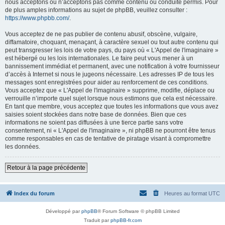
nous acceptons ou n’acceptons pas comme contenu ou conduite permis. Pour
de plus amples informations au sujet de phpBB, veuillez consulter :
https://www.phpbb.com/
.
Vous acceptez de ne pas publier de contenu abusif, obscène, vulgaire,
diffamatoire, choquant, menaçant, à caractère sexuel ou tout autre contenu qui
peut transgresser les lois de votre pays, du pays où « L'Appel de l'imaginaire »
est hébergé ou les lois internationales. Le faire peut vous mener à un
bannissement immédiat et permanent, avec une notification à votre fournisseur
d’accès à Internet si nous le jugeons nécessaire. Les adresses IP de tous les
messages sont enregistrées pour aider au renforcement de ces conditions.
Vous acceptez que « L'Appel de l'imaginaire » supprime, modifie, déplace ou
verrouille n’importe quel sujet lorsque nous estimons que cela est nécessaire.
En tant que membre, vous acceptez que toutes les informations que vous avez
saisies soient stockées dans notre base de données. Bien que ces
informations ne soient pas diffusées à une tierce partie sans votre
consentement, ni « L'Appel de l'imaginaire », ni phpBB ne pourront être tenus
comme responsables en cas de tentative de piratage visant à compromettre
les données.
Retour à la page précédente
Index du forum
Heures au format
UTC
Développé par
phpBB
® Forum Software © phpBB Limited
Traduit par
phpBB-fr.com