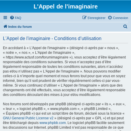
L'Appel de l'imaginaire
FAQ
S’enregistrer
Connexion
R
Index du forum
e
L'Appel de l'imaginaire - Conditions d’utilisation
c
h
En accédant à « L'Appel de l'imaginaire » (désigné ci-après par « nous »,
« notre », « nos », « L'Appel de l'imaginaire »,
e
« https://www.actusf.com/forumimaginaire »), vous acceptez d’être légalement
r
responsable des conditions suivantes. Si vous n’acceptez pas d’être
légalement responsable de toutes les conditions suivantes, alors n’accédez
c
pas et/ou n’utilisez pas « L'Appel de l'imaginaire ». Nous pouvons modifier
h
celles-ci à n’importe quel moment et nous ferons tout pour que vous en soyez
informé, bien qu’il soit prudent de vérifier régulièrement celles-ci par vous-
e
même. Si vous continuez d’utiliser « L'Appel de l'imaginaire » alors que des
r
changements ont été effectués, vous acceptez d’être légalement responsable
des conditions découlant des mises à jour et/ou modifications.
Nos forums sont développés par phpBB (désigné ci-après par « ils », « eux »,
« leur », « logiciel phpBB », « www.phpbb.com », « phpBB Limited »,
« Équipes phpBB ») qui est un script libre de forum, déclaré sous la licence «
GNU General Public License v2
» (désigné ci-après par « GPL ») et qui peut
être téléchargé depuis
www.phpbb.com
. Le logiciel phpBB facilite seulement
les discussions sur Internet. phpBB Limited n’est pas responsable de ce que