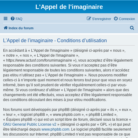
L'Appel de l'imaginaire
FAQ
S’enregistrer
Connexion
R
Index du forum
e
L'Appel de l'imaginaire - Conditions d’utilisation
c
h
En accédant à « L'Appel de l'imaginaire » (désigné ci-après par « nous »,
« notre », « nos », « L'Appel de l'imaginaire »,
e
« https://www.actusf.com/forumimaginaire »), vous acceptez d’être légalement
r
responsable des conditions suivantes. Si vous n’acceptez pas d’être
légalement responsable de toutes les conditions suivantes, alors n’accédez
c
pas et/ou n’utilisez pas « L'Appel de l'imaginaire ». Nous pouvons modifier
h
celles-ci à n’importe quel moment et nous ferons tout pour que vous en soyez
informé, bien qu’il soit prudent de vérifier régulièrement celles-ci par vous-
e
même. Si vous continuez d’utiliser « L'Appel de l'imaginaire » alors que des
r
changements ont été effectués, vous acceptez d’être légalement responsable
des conditions découlant des mises à jour et/ou modifications.
Nos forums sont développés par phpBB (désigné ci-après par « ils », « eux »,
« leur », « logiciel phpBB », « www.phpbb.com », « phpBB Limited »,
« Équipes phpBB ») qui est un script libre de forum, déclaré sous la licence «
GNU General Public License v2
» (désigné ci-après par « GPL ») et qui peut
être téléchargé depuis
www.phpbb.com
. Le logiciel phpBB facilite seulement
les discussions sur Internet. phpBB Limited n’est pas responsable de ce que