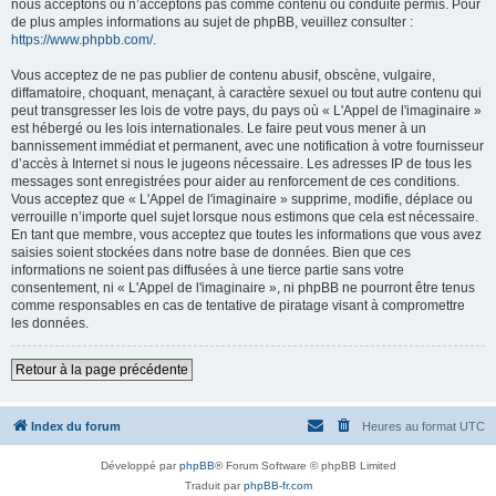
nous acceptons ou n’acceptons pas comme contenu ou conduite permis. Pour
de plus amples informations au sujet de phpBB, veuillez consulter :
https://www.phpbb.com/
.
Vous acceptez de ne pas publier de contenu abusif, obscène, vulgaire,
diffamatoire, choquant, menaçant, à caractère sexuel ou tout autre contenu qui
peut transgresser les lois de votre pays, du pays où « L'Appel de l'imaginaire »
est hébergé ou les lois internationales. Le faire peut vous mener à un
bannissement immédiat et permanent, avec une notification à votre fournisseur
d’accès à Internet si nous le jugeons nécessaire. Les adresses IP de tous les
messages sont enregistrées pour aider au renforcement de ces conditions.
Vous acceptez que « L'Appel de l'imaginaire » supprime, modifie, déplace ou
verrouille n’importe quel sujet lorsque nous estimons que cela est nécessaire.
En tant que membre, vous acceptez que toutes les informations que vous avez
saisies soient stockées dans notre base de données. Bien que ces
informations ne soient pas diffusées à une tierce partie sans votre
consentement, ni « L'Appel de l'imaginaire », ni phpBB ne pourront être tenus
comme responsables en cas de tentative de piratage visant à compromettre
les données.
Retour à la page précédente
Index du forum
Heures au format
UTC
Développé par
phpBB
® Forum Software © phpBB Limited
Traduit par
phpBB-fr.com