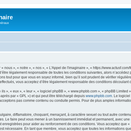
naire
énéraux
 « nous », « notre », « nos », « L'Appel de l'imaginaire », « https://www.actusf.co
’être légalement responsable de toutes les conditions suivantes, alors n’accédez pa
ns tout pour que vous en soyez informé, bien qu’il soit prudent de vérifier régulièr
effectués, vous acceptez d’être légalement responsable des conditions découlant de
ls », « eux », « leur », « logiciel phpBB », « www.phpbb.com », « phpBB Limited »,
-après par « GPL ») et qui peut être téléchargé depuis
www.phpbb.com
. Le logicie
acceptons pas comme contenu ou conduite permis. Pour de plus amples informations
lgaire, diffamatoire, choquant, menaçant, à caractère sexuel ou tout autre contenu 
ales. Le faire peut vous mener à un bannissement immédiat et permanent, avec une not
 enregistrées pour aider au renforcement de ces conditions. Vous acceptez que « L
 est nécessaire. En tant que membre, vous acceptez que toutes les informations qu