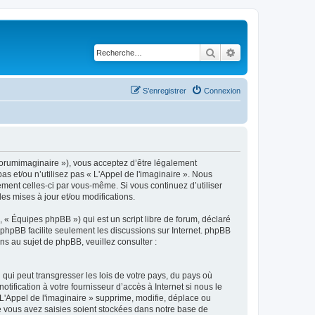
Rechercher
Recherche avancé
S’enregistrer
Connexion
m/forumimaginaire »), vous acceptez d’être légalement
s et/ou n’utilisez pas « L'Appel de l'imaginaire ». Nous
ement celles-ci par vous-même. Si vous continuez d’utiliser
s mises à jour et/ou modifications.
 « Équipes phpBB ») qui est un script libre de forum, déclaré
l phpBB facilite seulement les discussions sur Internet. phpBB
 au sujet de phpBB, veuillez consulter :
qui peut transgresser les lois de votre pays, du pays où
ification à votre fournisseur d’accès à Internet si nous le
'Appel de l'imaginaire » supprime, modifie, déplace ou
e vous avez saisies soient stockées dans notre base de