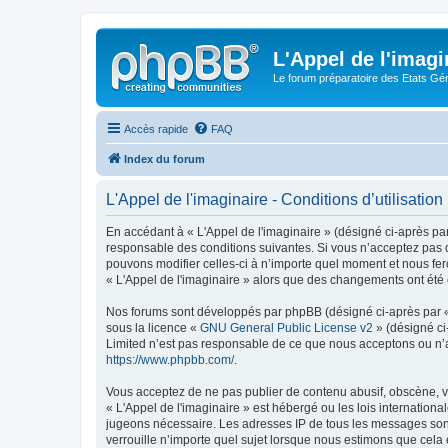
L'Appel de l'imagi
Le forum préparatoire des Etats G
Accès rapide
FAQ
Index du forum
L'Appel de l'imaginaire - Conditions d’utilisation
En accédant à « L'Appel de l'imaginaire » (désigné ci-après par
responsable des conditions suivantes. Si vous n’acceptez pas d
pouvons modifier celles-ci à n’importe quel moment et nous fero
« L'Appel de l'imaginaire » alors que des changements ont été 
Nos forums sont développés par phpBB (désigné ci-après par « i
sous la licence «
GNU General Public License v2
» (désigné ci
Limited n’est pas responsable de ce que nous acceptons ou n’
https://www.phpbb.com/
.
Vous acceptez de ne pas publier de contenu abusif, obscène, vu
« L'Appel de l'imaginaire » est hébergé ou les lois internation
jugeons nécessaire. Les adresses IP de tous les messages sont
verrouille n’importe quel sujet lorsque nous estimons que cela