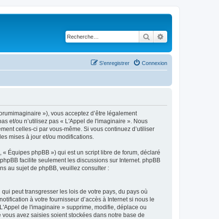
Rechercher
Recherche avancé
S’enregistrer
Connexion
m/forumimaginaire »), vous acceptez d’être légalement
s et/ou n’utilisez pas « L'Appel de l'imaginaire ». Nous
ement celles-ci par vous-même. Si vous continuez d’utiliser
s mises à jour et/ou modifications.
 « Équipes phpBB ») qui est un script libre de forum, déclaré
l phpBB facilite seulement les discussions sur Internet. phpBB
 au sujet de phpBB, veuillez consulter :
qui peut transgresser les lois de votre pays, du pays où
ification à votre fournisseur d’accès à Internet si nous le
'Appel de l'imaginaire » supprime, modifie, déplace ou
e vous avez saisies soient stockées dans notre base de