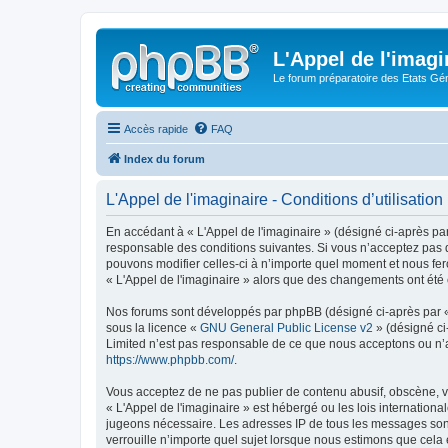
L'Appel de l'imagi
Le forum préparatoire des Etats G
Accès rapide
FAQ
Index du forum
L'Appel de l'imaginaire - Conditions d’utilisation
En accédant à « L'Appel de l'imaginaire » (désigné ci-après par
responsable des conditions suivantes. Si vous n’acceptez pas d
pouvons modifier celles-ci à n’importe quel moment et nous fero
« L'Appel de l'imaginaire » alors que des changements ont été 
Nos forums sont développés par phpBB (désigné ci-après par « i
sous la licence «
GNU General Public License v2
» (désigné ci
Limited n’est pas responsable de ce que nous acceptons ou n’
https://www.phpbb.com/
.
Vous acceptez de ne pas publier de contenu abusif, obscène, vu
« L'Appel de l'imaginaire » est hébergé ou les lois internation
jugeons nécessaire. Les adresses IP de tous les messages sont
verrouille n’importe quel sujet lorsque nous estimons que cela