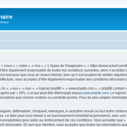
naire
énéraux
 « nous », « notre », « nos », « L'Appel de l'imaginaire », « https://www.actusf.co
’être légalement responsable de toutes les conditions suivantes, alors n’accédez pa
ns tout pour que vous en soyez informé, bien qu’il soit prudent de vérifier régulièr
effectués, vous acceptez d’être légalement responsable des conditions découlant de
ls », « eux », « leur », « logiciel phpBB », « www.phpbb.com », « phpBB Limited »,
-après par « GPL ») et qui peut être téléchargé depuis
www.phpbb.com
. Le logicie
acceptons pas comme contenu ou conduite permis. Pour de plus amples informations
lgaire, diffamatoire, choquant, menaçant, à caractère sexuel ou tout autre contenu 
ales. Le faire peut vous mener à un bannissement immédiat et permanent, avec une not
 enregistrées pour aider au renforcement de ces conditions. Vous acceptez que « L
 est nécessaire. En tant que membre, vous acceptez que toutes les informations qu