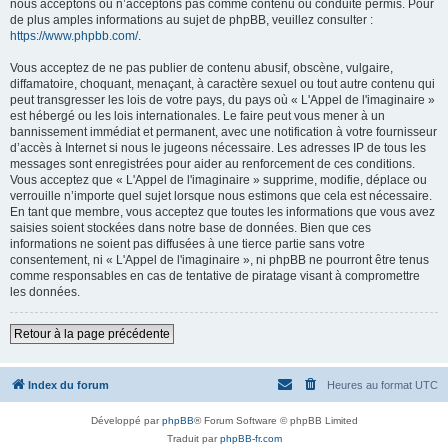
nous acceptons ou n’acceptons pas comme contenu ou conduite permis. Pour
de plus amples informations au sujet de phpBB, veuillez consulter :
https://www.phpbb.com/
.
Vous acceptez de ne pas publier de contenu abusif, obscène, vulgaire,
diffamatoire, choquant, menaçant, à caractère sexuel ou tout autre contenu qui
peut transgresser les lois de votre pays, du pays où « L'Appel de l'imaginaire »
est hébergé ou les lois internationales. Le faire peut vous mener à un
bannissement immédiat et permanent, avec une notification à votre fournisseur
d’accès à Internet si nous le jugeons nécessaire. Les adresses IP de tous les
messages sont enregistrées pour aider au renforcement de ces conditions.
Vous acceptez que « L'Appel de l'imaginaire » supprime, modifie, déplace ou
verrouille n’importe quel sujet lorsque nous estimons que cela est nécessaire.
En tant que membre, vous acceptez que toutes les informations que vous avez
saisies soient stockées dans notre base de données. Bien que ces
informations ne soient pas diffusées à une tierce partie sans votre
consentement, ni « L'Appel de l'imaginaire », ni phpBB ne pourront être tenus
comme responsables en cas de tentative de piratage visant à compromettre
les données.
Retour à la page précédente
Index du forum
Heures au format
UTC
Développé par
phpBB
® Forum Software © phpBB Limited
Traduit par
phpBB-fr.com