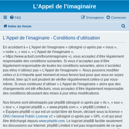
L'Appel de l'imaginaire
FAQ
S’enregistrer
Connexion
R
Index du forum
e
L'Appel de l'imaginaire - Conditions d’utilisation
c
h
En accédant à « L'Appel de l'imaginaire » (désigné ci-après par « nous »,
« notre », « nos », « L'Appel de l'imaginaire »,
e
« https://www.actusf.com/forumimaginaire »), vous acceptez d’être légalement
r
responsable des conditions suivantes. Si vous n’acceptez pas d’être
légalement responsable de toutes les conditions suivantes, alors n’accédez
c
pas et/ou n’utilisez pas « L'Appel de l'imaginaire ». Nous pouvons modifier
h
celles-ci à n’importe quel moment et nous ferons tout pour que vous en soyez
informé, bien qu’il soit prudent de vérifier régulièrement celles-ci par vous-
e
même. Si vous continuez d’utiliser « L'Appel de l'imaginaire » alors que des
r
changements ont été effectués, vous acceptez d’être légalement responsable
des conditions découlant des mises à jour et/ou modifications.
Nos forums sont développés par phpBB (désigné ci-après par « ils », « eux »,
« leur », « logiciel phpBB », « www.phpbb.com », « phpBB Limited »,
« Équipes phpBB ») qui est un script libre de forum, déclaré sous la licence «
GNU General Public License v2
» (désigné ci-après par « GPL ») et qui peut
être téléchargé depuis
www.phpbb.com
. Le logiciel phpBB facilite seulement
les discussions sur Internet. phpBB Limited n’est pas responsable de ce que