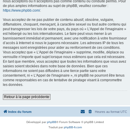
nous acceptons ou n’acceptons pas comme contenu ou conduite permis. Pour
de plus amples informations au sujet de phpBB, veuillez consulter :
https://www.phpbb.com/
.
Vous acceptez de ne pas publier de contenu abusif, obscène, vulgaire,
diffamatoire, choquant, menaçant, à caractère sexuel ou tout autre contenu qui
peut transgresser les lois de votre pays, du pays où « L'Appel de l'imaginaire »
est hébergé ou les lois internationales. Le faire peut vous mener à un
bannissement immédiat et permanent, avec une notification à votre fournisseur
d’accès à Internet si nous le jugeons nécessaire. Les adresses IP de tous les
messages sont enregistrées pour aider au renforcement de ces conditions.
Vous acceptez que « L'Appel de l'imaginaire » supprime, modifie, déplace ou
verrouille n’importe quel sujet lorsque nous estimons que cela est nécessaire.
En tant que membre, vous acceptez que toutes les informations que vous avez
saisies soient stockées dans notre base de données. Bien que ces
informations ne soient pas diffusées à une tierce partie sans votre
consentement, ni « L'Appel de l'imaginaire », ni phpBB ne pourront être tenus
comme responsables en cas de tentative de piratage visant à compromettre
les données.
Retour à la page précédente
Index du forum
Heures au format
UTC
Développé par
phpBB
® Forum Software © phpBB Limited
Traduit par
phpBB-fr.com