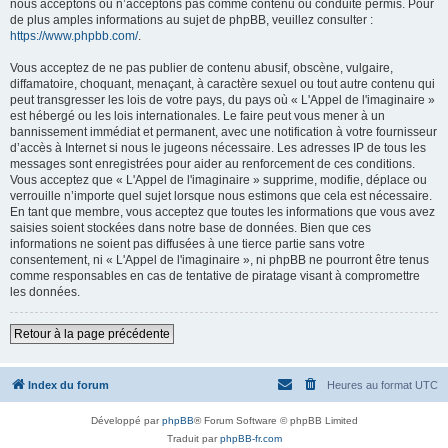
nous acceptons ou n’acceptons pas comme contenu ou conduite permis. Pour
de plus amples informations au sujet de phpBB, veuillez consulter :
https://www.phpbb.com/
.
Vous acceptez de ne pas publier de contenu abusif, obscène, vulgaire,
diffamatoire, choquant, menaçant, à caractère sexuel ou tout autre contenu qui
peut transgresser les lois de votre pays, du pays où « L'Appel de l'imaginaire »
est hébergé ou les lois internationales. Le faire peut vous mener à un
bannissement immédiat et permanent, avec une notification à votre fournisseur
d’accès à Internet si nous le jugeons nécessaire. Les adresses IP de tous les
messages sont enregistrées pour aider au renforcement de ces conditions.
Vous acceptez que « L'Appel de l'imaginaire » supprime, modifie, déplace ou
verrouille n’importe quel sujet lorsque nous estimons que cela est nécessaire.
En tant que membre, vous acceptez que toutes les informations que vous avez
saisies soient stockées dans notre base de données. Bien que ces
informations ne soient pas diffusées à une tierce partie sans votre
consentement, ni « L'Appel de l'imaginaire », ni phpBB ne pourront être tenus
comme responsables en cas de tentative de piratage visant à compromettre
les données.
Retour à la page précédente
Index du forum
Heures au format
UTC
Développé par
phpBB
® Forum Software © phpBB Limited
Traduit par
phpBB-fr.com