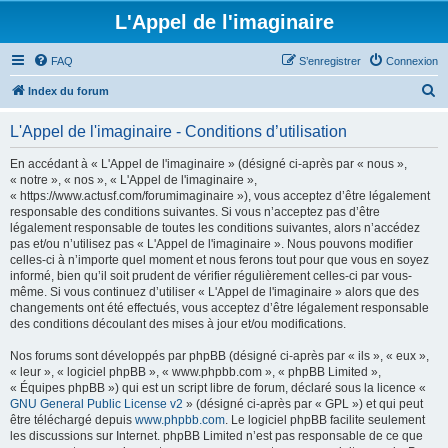
L'Appel de l'imaginaire
FAQ
S’enregistrer
Connexion
R
Index du forum
e
L'Appel de l'imaginaire - Conditions d’utilisation
c
h
En accédant à « L'Appel de l'imaginaire » (désigné ci-après par « nous »,
« notre », « nos », « L'Appel de l'imaginaire »,
e
« https://www.actusf.com/forumimaginaire »), vous acceptez d’être légalement
r
responsable des conditions suivantes. Si vous n’acceptez pas d’être
légalement responsable de toutes les conditions suivantes, alors n’accédez
c
pas et/ou n’utilisez pas « L'Appel de l'imaginaire ». Nous pouvons modifier
h
celles-ci à n’importe quel moment et nous ferons tout pour que vous en soyez
informé, bien qu’il soit prudent de vérifier régulièrement celles-ci par vous-
e
même. Si vous continuez d’utiliser « L'Appel de l'imaginaire » alors que des
r
changements ont été effectués, vous acceptez d’être légalement responsable
des conditions découlant des mises à jour et/ou modifications.
Nos forums sont développés par phpBB (désigné ci-après par « ils », « eux »,
« leur », « logiciel phpBB », « www.phpbb.com », « phpBB Limited »,
« Équipes phpBB ») qui est un script libre de forum, déclaré sous la licence «
GNU General Public License v2
» (désigné ci-après par « GPL ») et qui peut
être téléchargé depuis
www.phpbb.com
. Le logiciel phpBB facilite seulement
les discussions sur Internet. phpBB Limited n’est pas responsable de ce que