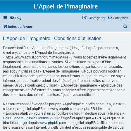
L'Appel de l'imaginaire
FAQ
S’enregistrer
Connexion
R
Index du forum
e
L'Appel de l'imaginaire - Conditions d’utilisation
c
h
En accédant à « L'Appel de l'imaginaire » (désigné ci-après par « nous »,
« notre », « nos », « L'Appel de l'imaginaire »,
e
« https://www.actusf.com/forumimaginaire »), vous acceptez d’être légalement
r
responsable des conditions suivantes. Si vous n’acceptez pas d’être
légalement responsable de toutes les conditions suivantes, alors n’accédez
c
pas et/ou n’utilisez pas « L'Appel de l'imaginaire ». Nous pouvons modifier
h
celles-ci à n’importe quel moment et nous ferons tout pour que vous en soyez
informé, bien qu’il soit prudent de vérifier régulièrement celles-ci par vous-
e
même. Si vous continuez d’utiliser « L'Appel de l'imaginaire » alors que des
r
changements ont été effectués, vous acceptez d’être légalement responsable
des conditions découlant des mises à jour et/ou modifications.
Nos forums sont développés par phpBB (désigné ci-après par « ils », « eux »,
« leur », « logiciel phpBB », « www.phpbb.com », « phpBB Limited »,
« Équipes phpBB ») qui est un script libre de forum, déclaré sous la licence «
GNU General Public License v2
» (désigné ci-après par « GPL ») et qui peut
être téléchargé depuis
www.phpbb.com
. Le logiciel phpBB facilite seulement
les discussions sur Internet. phpBB Limited n’est pas responsable de ce que