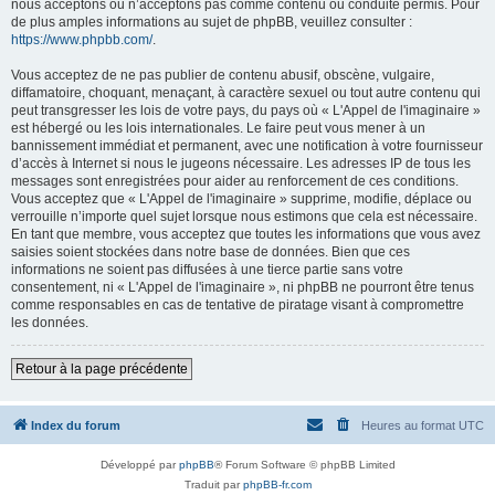
nous acceptons ou n’acceptons pas comme contenu ou conduite permis. Pour
de plus amples informations au sujet de phpBB, veuillez consulter :
https://www.phpbb.com/
.
Vous acceptez de ne pas publier de contenu abusif, obscène, vulgaire,
diffamatoire, choquant, menaçant, à caractère sexuel ou tout autre contenu qui
peut transgresser les lois de votre pays, du pays où « L'Appel de l'imaginaire »
est hébergé ou les lois internationales. Le faire peut vous mener à un
bannissement immédiat et permanent, avec une notification à votre fournisseur
d’accès à Internet si nous le jugeons nécessaire. Les adresses IP de tous les
messages sont enregistrées pour aider au renforcement de ces conditions.
Vous acceptez que « L'Appel de l'imaginaire » supprime, modifie, déplace ou
verrouille n’importe quel sujet lorsque nous estimons que cela est nécessaire.
En tant que membre, vous acceptez que toutes les informations que vous avez
saisies soient stockées dans notre base de données. Bien que ces
informations ne soient pas diffusées à une tierce partie sans votre
consentement, ni « L'Appel de l'imaginaire », ni phpBB ne pourront être tenus
comme responsables en cas de tentative de piratage visant à compromettre
les données.
Retour à la page précédente
Index du forum
Heures au format
UTC
Développé par
phpBB
® Forum Software © phpBB Limited
Traduit par
phpBB-fr.com