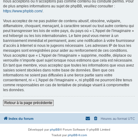
nous acceptons ou n’acceptons pas comme contenu ou conduite permis. Pour
de plus amples informations au sujet de phpBB, veuillez consulter :
https://www.phpbb.com/
.
Vous acceptez de ne pas publier de contenu abusif, obscène, vulgaire,
diffamatoire, choquant, menaçant, à caractère sexuel ou tout autre contenu qui
peut transgresser les lois de votre pays, du pays où « L'Appel de l'imaginaire »
est hébergé ou les lois internationales. Le faire peut vous mener à un
bannissement immédiat et permanent, avec une notification à votre fournisseur
d’accès à Internet si nous le jugeons nécessaire. Les adresses IP de tous les
messages sont enregistrées pour aider au renforcement de ces conditions.
Vous acceptez que « L'Appel de l'imaginaire » supprime, modifie, déplace ou
verrouille n’importe quel sujet lorsque nous estimons que cela est nécessaire.
En tant que membre, vous acceptez que toutes les informations que vous avez
saisies soient stockées dans notre base de données. Bien que ces
informations ne soient pas diffusées à une tierce partie sans votre
consentement, ni « L'Appel de l'imaginaire », ni phpBB ne pourront être tenus
comme responsables en cas de tentative de piratage visant à compromettre
les données.
Retour à la page précédente
Index du forum
Heures au format
UTC
Développé par
phpBB
® Forum Software © phpBB Limited
Traduit par
phpBB-fr.com