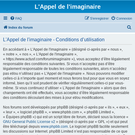
L'Appel de l'imaginaire
FAQ
S’enregistrer
Connexion
R
Index du forum
e
L'Appel de l'imaginaire - Conditions d’utilisation
c
h
En accédant à « L'Appel de l'imaginaire » (désigné ci-après par « nous »,
« notre », « nos », « L'Appel de l'imaginaire »,
e
« https://www.actusf.com/forumimaginaire »), vous acceptez d’être légalement
r
responsable des conditions suivantes. Si vous n’acceptez pas d’être
légalement responsable de toutes les conditions suivantes, alors n’accédez
c
pas et/ou n’utilisez pas « L'Appel de l'imaginaire ». Nous pouvons modifier
h
celles-ci à n’importe quel moment et nous ferons tout pour que vous en soyez
informé, bien qu’il soit prudent de vérifier régulièrement celles-ci par vous-
e
même. Si vous continuez d’utiliser « L'Appel de l'imaginaire » alors que des
r
changements ont été effectués, vous acceptez d’être légalement responsable
des conditions découlant des mises à jour et/ou modifications.
Nos forums sont développés par phpBB (désigné ci-après par « ils », « eux »,
« leur », « logiciel phpBB », « www.phpbb.com », « phpBB Limited »,
« Équipes phpBB ») qui est un script libre de forum, déclaré sous la licence «
GNU General Public License v2
» (désigné ci-après par « GPL ») et qui peut
être téléchargé depuis
www.phpbb.com
. Le logiciel phpBB facilite seulement
les discussions sur Internet. phpBB Limited n’est pas responsable de ce que