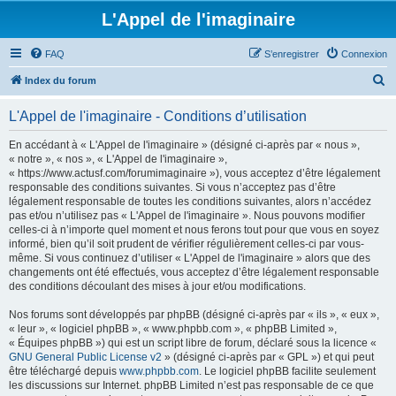
L'Appel de l'imaginaire
FAQ
S’enregistrer
Connexion
R
Index du forum
e
L'Appel de l'imaginaire - Conditions d’utilisation
c
h
En accédant à « L'Appel de l'imaginaire » (désigné ci-après par « nous »,
« notre », « nos », « L'Appel de l'imaginaire »,
e
« https://www.actusf.com/forumimaginaire »), vous acceptez d’être légalement
r
responsable des conditions suivantes. Si vous n’acceptez pas d’être
légalement responsable de toutes les conditions suivantes, alors n’accédez
c
pas et/ou n’utilisez pas « L'Appel de l'imaginaire ». Nous pouvons modifier
h
celles-ci à n’importe quel moment et nous ferons tout pour que vous en soyez
informé, bien qu’il soit prudent de vérifier régulièrement celles-ci par vous-
e
même. Si vous continuez d’utiliser « L'Appel de l'imaginaire » alors que des
r
changements ont été effectués, vous acceptez d’être légalement responsable
des conditions découlant des mises à jour et/ou modifications.
Nos forums sont développés par phpBB (désigné ci-après par « ils », « eux »,
« leur », « logiciel phpBB », « www.phpbb.com », « phpBB Limited »,
« Équipes phpBB ») qui est un script libre de forum, déclaré sous la licence «
GNU General Public License v2
» (désigné ci-après par « GPL ») et qui peut
être téléchargé depuis
www.phpbb.com
. Le logiciel phpBB facilite seulement
les discussions sur Internet. phpBB Limited n’est pas responsable de ce que