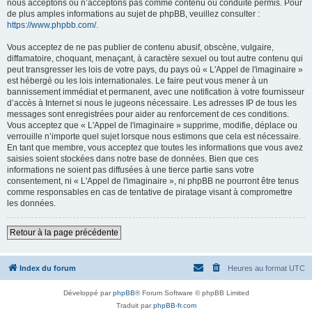
nous acceptons ou n’acceptons pas comme contenu ou conduite permis. Pour
de plus amples informations au sujet de phpBB, veuillez consulter :
https://www.phpbb.com/
.
Vous acceptez de ne pas publier de contenu abusif, obscène, vulgaire,
diffamatoire, choquant, menaçant, à caractère sexuel ou tout autre contenu qui
peut transgresser les lois de votre pays, du pays où « L'Appel de l'imaginaire »
est hébergé ou les lois internationales. Le faire peut vous mener à un
bannissement immédiat et permanent, avec une notification à votre fournisseur
d’accès à Internet si nous le jugeons nécessaire. Les adresses IP de tous les
messages sont enregistrées pour aider au renforcement de ces conditions.
Vous acceptez que « L'Appel de l'imaginaire » supprime, modifie, déplace ou
verrouille n’importe quel sujet lorsque nous estimons que cela est nécessaire.
En tant que membre, vous acceptez que toutes les informations que vous avez
saisies soient stockées dans notre base de données. Bien que ces
informations ne soient pas diffusées à une tierce partie sans votre
consentement, ni « L'Appel de l'imaginaire », ni phpBB ne pourront être tenus
comme responsables en cas de tentative de piratage visant à compromettre
les données.
Retour à la page précédente
Index du forum
Heures au format
UTC
Développé par
phpBB
® Forum Software © phpBB Limited
Traduit par
phpBB-fr.com