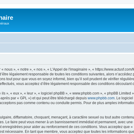
naire
énéraux
 « nous », « notre », « nos », « L'Appel de l'imaginaire », « https://www.actusf.co
’être légalement responsable de toutes les conditions suivantes, alors n’accédez pa
ns tout pour que vous en soyez informé, bien qu’il soit prudent de vérifier régulièr
effectués, vous acceptez d’être légalement responsable des conditions découlant de
ls », « eux », « leur », « logiciel phpBB », « www.phpbb.com », « phpBB Limited »,
-après par « GPL ») et qui peut être téléchargé depuis
www.phpbb.com
. Le logicie
acceptons pas comme contenu ou conduite permis. Pour de plus amples informations
lgaire, diffamatoire, choquant, menaçant, à caractère sexuel ou tout autre contenu 
ales. Le faire peut vous mener à un bannissement immédiat et permanent, avec une not
 enregistrées pour aider au renforcement de ces conditions. Vous acceptez que « L
 est nécessaire. En tant que membre, vous acceptez que toutes les informations qu