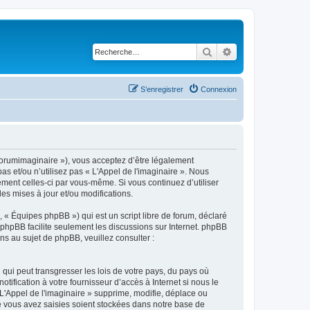
Rechercher
Recherche avancé
S’enregistrer
Connexion
m/forumimaginaire »), vous acceptez d’être légalement
s et/ou n’utilisez pas « L'Appel de l'imaginaire ». Nous
ement celles-ci par vous-même. Si vous continuez d’utiliser
s mises à jour et/ou modifications.
 « Équipes phpBB ») qui est un script libre de forum, déclaré
l phpBB facilite seulement les discussions sur Internet. phpBB
 au sujet de phpBB, veuillez consulter :
qui peut transgresser les lois de votre pays, du pays où
ification à votre fournisseur d’accès à Internet si nous le
'Appel de l'imaginaire » supprime, modifie, déplace ou
e vous avez saisies soient stockées dans notre base de