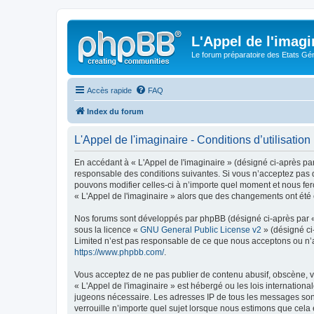
L'Appel de l'imagi
Le forum préparatoire des Etats G
Accès rapide
FAQ
Index du forum
L'Appel de l'imaginaire - Conditions d’utilisation
En accédant à « L'Appel de l'imaginaire » (désigné ci-après par
responsable des conditions suivantes. Si vous n’acceptez pas d
pouvons modifier celles-ci à n’importe quel moment et nous fero
« L'Appel de l'imaginaire » alors que des changements ont été 
Nos forums sont développés par phpBB (désigné ci-après par « i
sous la licence «
GNU General Public License v2
» (désigné ci
Limited n’est pas responsable de ce que nous acceptons ou n’
https://www.phpbb.com/
.
Vous acceptez de ne pas publier de contenu abusif, obscène, vu
« L'Appel de l'imaginaire » est hébergé ou les lois internation
jugeons nécessaire. Les adresses IP de tous les messages sont
verrouille n’importe quel sujet lorsque nous estimons que cela