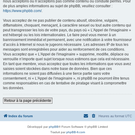
nous acceptons ou n’acceptons pas comme contenu ou conduite permis. Pour
de plus amples informations au sujet de phpBB, veuillez consulter :
https://www.phpbb.com/
.
Vous acceptez de ne pas publier de contenu abusif, obscène, vulgaire,
diffamatoire, choquant, menaçant, à caractère sexuel ou tout autre contenu qui
peut transgresser les lois de votre pays, du pays où « L'Appel de l'imaginaire »
est hébergé ou les lois internationales. Le faire peut vous mener à un
bannissement immédiat et permanent, avec une notification à votre fournisseur
d’accès à Internet si nous le jugeons nécessaire. Les adresses IP de tous les
messages sont enregistrées pour aider au renforcement de ces conditions.
Vous acceptez que « L'Appel de l'imaginaire » supprime, modifie, déplace ou
verrouille n’importe quel sujet lorsque nous estimons que cela est nécessaire.
En tant que membre, vous acceptez que toutes les informations que vous avez
saisies soient stockées dans notre base de données. Bien que ces
informations ne soient pas diffusées à une tierce partie sans votre
consentement, ni « L'Appel de l'imaginaire », ni phpBB ne pourront être tenus
comme responsables en cas de tentative de piratage visant à compromettre
les données.
Retour à la page précédente
Index du forum
Heures au format
UTC
Développé par
phpBB
® Forum Software © phpBB Limited
Traduit par
phpBB-fr.com