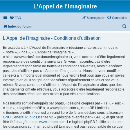
L'Appel de l'imaginaire
FAQ
S’enregistrer
Connexion
R
Index du forum
e
L'Appel de l'imaginaire - Conditions d’utilisation
c
h
En accédant à « L'Appel de l'imaginaire » (désigné ci-après par « nous »,
« notre », « nos », « L'Appel de l'imaginaire »,
e
« https://www.actusf.com/forumimaginaire »), vous acceptez d’être légalement
r
responsable des conditions suivantes. Si vous n’acceptez pas d’être
légalement responsable de toutes les conditions suivantes, alors n’accédez
c
pas et/ou n’utilisez pas « L'Appel de l'imaginaire ». Nous pouvons modifier
h
celles-ci à n’importe quel moment et nous ferons tout pour que vous en soyez
informé, bien qu’il soit prudent de vérifier régulièrement celles-ci par vous-
e
même. Si vous continuez d’utiliser « L'Appel de l'imaginaire » alors que des
r
changements ont été effectués, vous acceptez d’être légalement responsable
des conditions découlant des mises à jour et/ou modifications.
Nos forums sont développés par phpBB (désigné ci-après par « ils », « eux »,
« leur », « logiciel phpBB », « www.phpbb.com », « phpBB Limited »,
« Équipes phpBB ») qui est un script libre de forum, déclaré sous la licence «
GNU General Public License v2
» (désigné ci-après par « GPL ») et qui peut
être téléchargé depuis
www.phpbb.com
. Le logiciel phpBB facilite seulement
les discussions sur Internet. phpBB Limited n’est pas responsable de ce que