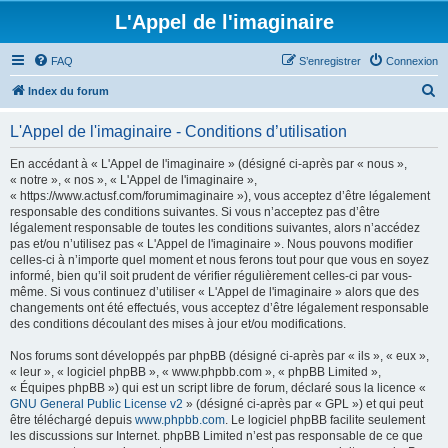
L'Appel de l'imaginaire
FAQ
S’enregistrer
Connexion
R
Index du forum
e
L'Appel de l'imaginaire - Conditions d’utilisation
c
h
En accédant à « L'Appel de l'imaginaire » (désigné ci-après par « nous »,
« notre », « nos », « L'Appel de l'imaginaire »,
e
« https://www.actusf.com/forumimaginaire »), vous acceptez d’être légalement
r
responsable des conditions suivantes. Si vous n’acceptez pas d’être
légalement responsable de toutes les conditions suivantes, alors n’accédez
c
pas et/ou n’utilisez pas « L'Appel de l'imaginaire ». Nous pouvons modifier
h
celles-ci à n’importe quel moment et nous ferons tout pour que vous en soyez
informé, bien qu’il soit prudent de vérifier régulièrement celles-ci par vous-
e
même. Si vous continuez d’utiliser « L'Appel de l'imaginaire » alors que des
r
changements ont été effectués, vous acceptez d’être légalement responsable
des conditions découlant des mises à jour et/ou modifications.
Nos forums sont développés par phpBB (désigné ci-après par « ils », « eux »,
« leur », « logiciel phpBB », « www.phpbb.com », « phpBB Limited »,
« Équipes phpBB ») qui est un script libre de forum, déclaré sous la licence «
GNU General Public License v2
» (désigné ci-après par « GPL ») et qui peut
être téléchargé depuis
www.phpbb.com
. Le logiciel phpBB facilite seulement
les discussions sur Internet. phpBB Limited n’est pas responsable de ce que