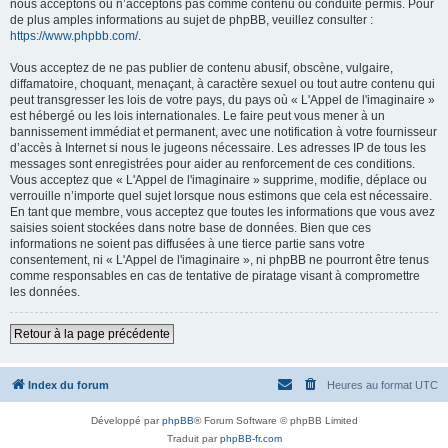
nous acceptons ou n’acceptons pas comme contenu ou conduite permis. Pour
de plus amples informations au sujet de phpBB, veuillez consulter :
https://www.phpbb.com/
.
Vous acceptez de ne pas publier de contenu abusif, obscène, vulgaire,
diffamatoire, choquant, menaçant, à caractère sexuel ou tout autre contenu qui
peut transgresser les lois de votre pays, du pays où « L'Appel de l'imaginaire »
est hébergé ou les lois internationales. Le faire peut vous mener à un
bannissement immédiat et permanent, avec une notification à votre fournisseur
d’accès à Internet si nous le jugeons nécessaire. Les adresses IP de tous les
messages sont enregistrées pour aider au renforcement de ces conditions.
Vous acceptez que « L'Appel de l'imaginaire » supprime, modifie, déplace ou
verrouille n’importe quel sujet lorsque nous estimons que cela est nécessaire.
En tant que membre, vous acceptez que toutes les informations que vous avez
saisies soient stockées dans notre base de données. Bien que ces
informations ne soient pas diffusées à une tierce partie sans votre
consentement, ni « L'Appel de l'imaginaire », ni phpBB ne pourront être tenus
comme responsables en cas de tentative de piratage visant à compromettre
les données.
Retour à la page précédente
Index du forum
Heures au format
UTC
Développé par
phpBB
® Forum Software © phpBB Limited
Traduit par
phpBB-fr.com