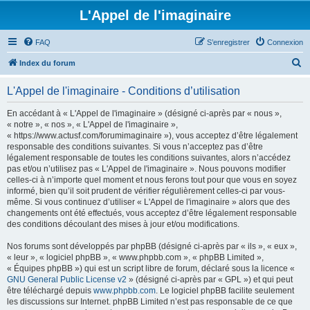
L'Appel de l'imaginaire
FAQ
S’enregistrer
Connexion
R
Index du forum
e
L'Appel de l'imaginaire - Conditions d’utilisation
c
h
En accédant à « L'Appel de l'imaginaire » (désigné ci-après par « nous »,
« notre », « nos », « L'Appel de l'imaginaire »,
e
« https://www.actusf.com/forumimaginaire »), vous acceptez d’être légalement
r
responsable des conditions suivantes. Si vous n’acceptez pas d’être
légalement responsable de toutes les conditions suivantes, alors n’accédez
c
pas et/ou n’utilisez pas « L'Appel de l'imaginaire ». Nous pouvons modifier
h
celles-ci à n’importe quel moment et nous ferons tout pour que vous en soyez
informé, bien qu’il soit prudent de vérifier régulièrement celles-ci par vous-
e
même. Si vous continuez d’utiliser « L'Appel de l'imaginaire » alors que des
r
changements ont été effectués, vous acceptez d’être légalement responsable
des conditions découlant des mises à jour et/ou modifications.
Nos forums sont développés par phpBB (désigné ci-après par « ils », « eux »,
« leur », « logiciel phpBB », « www.phpbb.com », « phpBB Limited »,
« Équipes phpBB ») qui est un script libre de forum, déclaré sous la licence «
GNU General Public License v2
» (désigné ci-après par « GPL ») et qui peut
être téléchargé depuis
www.phpbb.com
. Le logiciel phpBB facilite seulement
les discussions sur Internet. phpBB Limited n’est pas responsable de ce que