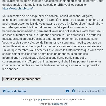
nous acceptons ou n’acceptons pas comme contenu ou conduite permis. Pour
de plus amples informations au sujet de phpBB, veuillez consulter :
https://www.phpbb.com/
.
Vous acceptez de ne pas publier de contenu abusif, obscène, vulgaire,
diffamatoire, choquant, menaçant, à caractère sexuel ou tout autre contenu qui
peut transgresser les lois de votre pays, du pays où « L'Appel de l'imaginaire »
est hébergé ou les lois internationales. Le faire peut vous mener à un
bannissement immédiat et permanent, avec une notification à votre fournisseur
d’accès à Internet si nous le jugeons nécessaire. Les adresses IP de tous les
messages sont enregistrées pour aider au renforcement de ces conditions.
Vous acceptez que « L'Appel de l'imaginaire » supprime, modifie, déplace ou
verrouille n’importe quel sujet lorsque nous estimons que cela est nécessaire.
En tant que membre, vous acceptez que toutes les informations que vous avez
saisies soient stockées dans notre base de données. Bien que ces
informations ne soient pas diffusées à une tierce partie sans votre
consentement, ni « L'Appel de l'imaginaire », ni phpBB ne pourront être tenus
comme responsables en cas de tentative de piratage visant à compromettre
les données.
Retour à la page précédente
Index du forum
Heures au format
UTC
Développé par
phpBB
® Forum Software © phpBB Limited
Traduit par
phpBB-fr.com