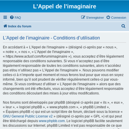
L'Appel de l'imaginaire
FAQ
S’enregistrer
Connexion
R
Index du forum
e
L'Appel de l'imaginaire - Conditions d’utilisation
c
h
En accédant à « L'Appel de l'imaginaire » (désigné ci-après par « nous »,
« notre », « nos », « L'Appel de l'imaginaire »,
e
« https://www.actusf.com/forumimaginaire »), vous acceptez d’être légalement
r
responsable des conditions suivantes. Si vous n’acceptez pas d’être
légalement responsable de toutes les conditions suivantes, alors n’accédez
c
pas et/ou n’utilisez pas « L'Appel de l'imaginaire ». Nous pouvons modifier
h
celles-ci à n’importe quel moment et nous ferons tout pour que vous en soyez
informé, bien qu’il soit prudent de vérifier régulièrement celles-ci par vous-
e
même. Si vous continuez d’utiliser « L'Appel de l'imaginaire » alors que des
r
changements ont été effectués, vous acceptez d’être légalement responsable
des conditions découlant des mises à jour et/ou modifications.
Nos forums sont développés par phpBB (désigné ci-après par « ils », « eux »,
« leur », « logiciel phpBB », « www.phpbb.com », « phpBB Limited »,
« Équipes phpBB ») qui est un script libre de forum, déclaré sous la licence «
GNU General Public License v2
» (désigné ci-après par « GPL ») et qui peut
être téléchargé depuis
www.phpbb.com
. Le logiciel phpBB facilite seulement
les discussions sur Internet. phpBB Limited n’est pas responsable de ce que