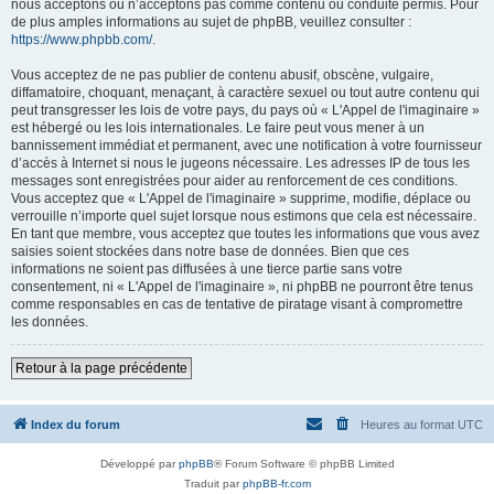
nous acceptons ou n’acceptons pas comme contenu ou conduite permis. Pour
de plus amples informations au sujet de phpBB, veuillez consulter :
https://www.phpbb.com/
.
Vous acceptez de ne pas publier de contenu abusif, obscène, vulgaire,
diffamatoire, choquant, menaçant, à caractère sexuel ou tout autre contenu qui
peut transgresser les lois de votre pays, du pays où « L'Appel de l'imaginaire »
est hébergé ou les lois internationales. Le faire peut vous mener à un
bannissement immédiat et permanent, avec une notification à votre fournisseur
d’accès à Internet si nous le jugeons nécessaire. Les adresses IP de tous les
messages sont enregistrées pour aider au renforcement de ces conditions.
Vous acceptez que « L'Appel de l'imaginaire » supprime, modifie, déplace ou
verrouille n’importe quel sujet lorsque nous estimons que cela est nécessaire.
En tant que membre, vous acceptez que toutes les informations que vous avez
saisies soient stockées dans notre base de données. Bien que ces
informations ne soient pas diffusées à une tierce partie sans votre
consentement, ni « L'Appel de l'imaginaire », ni phpBB ne pourront être tenus
comme responsables en cas de tentative de piratage visant à compromettre
les données.
Retour à la page précédente
Index du forum
Heures au format
UTC
Développé par
phpBB
® Forum Software © phpBB Limited
Traduit par
phpBB-fr.com