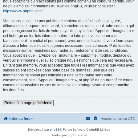
nous acceptons ou n’acceptons pas comme contenu ou conduite permis. Pour
de plus amples informations au sujet de phpBB, veuillez consulter :
https://www.phpbb.com/
.
Vous acceptez de ne pas publier de contenu abusif, obscène, vulgaire,
diffamatoire, choquant, menaçant, à caractère sexuel ou tout autre contenu qui
peut transgresser les lois de votre pays, du pays où « L'Appel de l'imaginaire »
est hébergé ou les lois internationales. Le faire peut vous mener à un
bannissement immédiat et permanent, avec une notification à votre fournisseur
d’accès à Internet si nous le jugeons nécessaire. Les adresses IP de tous les
messages sont enregistrées pour aider au renforcement de ces conditions.
Vous acceptez que « L'Appel de l'imaginaire » supprime, modifie, déplace ou
verrouille n’importe quel sujet lorsque nous estimons que cela est nécessaire.
En tant que membre, vous acceptez que toutes les informations que vous avez
saisies soient stockées dans notre base de données. Bien que ces
informations ne soient pas diffusées à une tierce partie sans votre
consentement, ni « L'Appel de l'imaginaire », ni phpBB ne pourront être tenus
comme responsables en cas de tentative de piratage visant à compromettre
les données.
Retour à la page précédente
Index du forum
Heures au format
UTC
Développé par
phpBB
® Forum Software © phpBB Limited
Traduit par
phpBB-fr.com