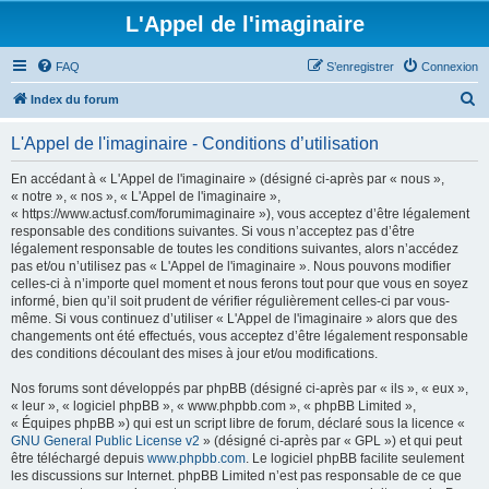
L'Appel de l'imaginaire
FAQ
S’enregistrer
Connexion
R
Index du forum
e
L'Appel de l'imaginaire - Conditions d’utilisation
c
h
En accédant à « L'Appel de l'imaginaire » (désigné ci-après par « nous »,
« notre », « nos », « L'Appel de l'imaginaire »,
e
« https://www.actusf.com/forumimaginaire »), vous acceptez d’être légalement
r
responsable des conditions suivantes. Si vous n’acceptez pas d’être
légalement responsable de toutes les conditions suivantes, alors n’accédez
c
pas et/ou n’utilisez pas « L'Appel de l'imaginaire ». Nous pouvons modifier
h
celles-ci à n’importe quel moment et nous ferons tout pour que vous en soyez
informé, bien qu’il soit prudent de vérifier régulièrement celles-ci par vous-
e
même. Si vous continuez d’utiliser « L'Appel de l'imaginaire » alors que des
r
changements ont été effectués, vous acceptez d’être légalement responsable
des conditions découlant des mises à jour et/ou modifications.
Nos forums sont développés par phpBB (désigné ci-après par « ils », « eux »,
« leur », « logiciel phpBB », « www.phpbb.com », « phpBB Limited »,
« Équipes phpBB ») qui est un script libre de forum, déclaré sous la licence «
GNU General Public License v2
» (désigné ci-après par « GPL ») et qui peut
être téléchargé depuis
www.phpbb.com
. Le logiciel phpBB facilite seulement
les discussions sur Internet. phpBB Limited n’est pas responsable de ce que