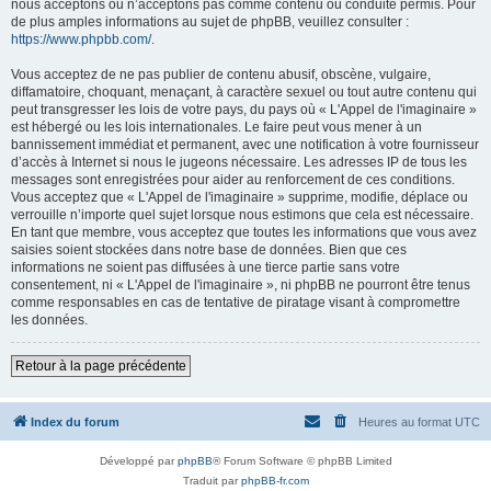
nous acceptons ou n’acceptons pas comme contenu ou conduite permis. Pour
de plus amples informations au sujet de phpBB, veuillez consulter :
https://www.phpbb.com/
.
Vous acceptez de ne pas publier de contenu abusif, obscène, vulgaire,
diffamatoire, choquant, menaçant, à caractère sexuel ou tout autre contenu qui
peut transgresser les lois de votre pays, du pays où « L'Appel de l'imaginaire »
est hébergé ou les lois internationales. Le faire peut vous mener à un
bannissement immédiat et permanent, avec une notification à votre fournisseur
d’accès à Internet si nous le jugeons nécessaire. Les adresses IP de tous les
messages sont enregistrées pour aider au renforcement de ces conditions.
Vous acceptez que « L'Appel de l'imaginaire » supprime, modifie, déplace ou
verrouille n’importe quel sujet lorsque nous estimons que cela est nécessaire.
En tant que membre, vous acceptez que toutes les informations que vous avez
saisies soient stockées dans notre base de données. Bien que ces
informations ne soient pas diffusées à une tierce partie sans votre
consentement, ni « L'Appel de l'imaginaire », ni phpBB ne pourront être tenus
comme responsables en cas de tentative de piratage visant à compromettre
les données.
Retour à la page précédente
Index du forum
Heures au format
UTC
Développé par
phpBB
® Forum Software © phpBB Limited
Traduit par
phpBB-fr.com