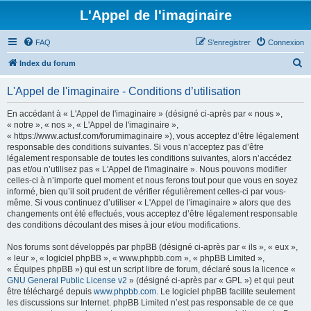
L'Appel de l'imaginaire
FAQ
S’enregistrer
Connexion
R
Index du forum
e
L'Appel de l'imaginaire - Conditions d’utilisation
c
h
En accédant à « L'Appel de l'imaginaire » (désigné ci-après par « nous »,
« notre », « nos », « L'Appel de l'imaginaire »,
e
« https://www.actusf.com/forumimaginaire »), vous acceptez d’être légalement
r
responsable des conditions suivantes. Si vous n’acceptez pas d’être
légalement responsable de toutes les conditions suivantes, alors n’accédez
c
pas et/ou n’utilisez pas « L'Appel de l'imaginaire ». Nous pouvons modifier
h
celles-ci à n’importe quel moment et nous ferons tout pour que vous en soyez
informé, bien qu’il soit prudent de vérifier régulièrement celles-ci par vous-
e
même. Si vous continuez d’utiliser « L'Appel de l'imaginaire » alors que des
r
changements ont été effectués, vous acceptez d’être légalement responsable
des conditions découlant des mises à jour et/ou modifications.
Nos forums sont développés par phpBB (désigné ci-après par « ils », « eux »,
« leur », « logiciel phpBB », « www.phpbb.com », « phpBB Limited »,
« Équipes phpBB ») qui est un script libre de forum, déclaré sous la licence «
GNU General Public License v2
» (désigné ci-après par « GPL ») et qui peut
être téléchargé depuis
www.phpbb.com
. Le logiciel phpBB facilite seulement
les discussions sur Internet. phpBB Limited n’est pas responsable de ce que