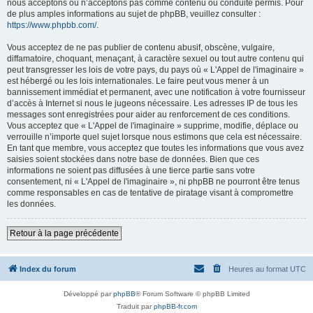
nous acceptons ou n’acceptons pas comme contenu ou conduite permis. Pour
de plus amples informations au sujet de phpBB, veuillez consulter :
https://www.phpbb.com/
.
Vous acceptez de ne pas publier de contenu abusif, obscène, vulgaire,
diffamatoire, choquant, menaçant, à caractère sexuel ou tout autre contenu qui
peut transgresser les lois de votre pays, du pays où « L'Appel de l'imaginaire »
est hébergé ou les lois internationales. Le faire peut vous mener à un
bannissement immédiat et permanent, avec une notification à votre fournisseur
d’accès à Internet si nous le jugeons nécessaire. Les adresses IP de tous les
messages sont enregistrées pour aider au renforcement de ces conditions.
Vous acceptez que « L'Appel de l'imaginaire » supprime, modifie, déplace ou
verrouille n’importe quel sujet lorsque nous estimons que cela est nécessaire.
En tant que membre, vous acceptez que toutes les informations que vous avez
saisies soient stockées dans notre base de données. Bien que ces
informations ne soient pas diffusées à une tierce partie sans votre
consentement, ni « L'Appel de l'imaginaire », ni phpBB ne pourront être tenus
comme responsables en cas de tentative de piratage visant à compromettre
les données.
Retour à la page précédente
Index du forum
Heures au format
UTC
Développé par
phpBB
® Forum Software © phpBB Limited
Traduit par
phpBB-fr.com