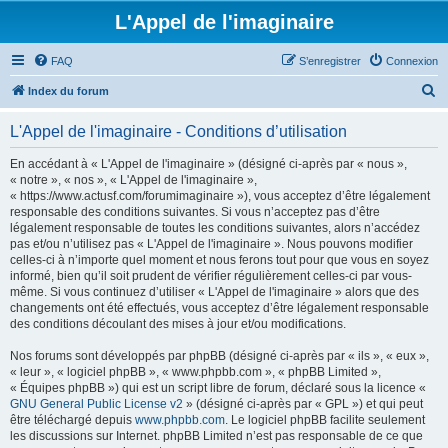
L'Appel de l'imaginaire
FAQ
S’enregistrer
Connexion
R
Index du forum
e
L'Appel de l'imaginaire - Conditions d’utilisation
c
h
En accédant à « L'Appel de l'imaginaire » (désigné ci-après par « nous »,
« notre », « nos », « L'Appel de l'imaginaire »,
e
« https://www.actusf.com/forumimaginaire »), vous acceptez d’être légalement
r
responsable des conditions suivantes. Si vous n’acceptez pas d’être
légalement responsable de toutes les conditions suivantes, alors n’accédez
c
pas et/ou n’utilisez pas « L'Appel de l'imaginaire ». Nous pouvons modifier
h
celles-ci à n’importe quel moment et nous ferons tout pour que vous en soyez
informé, bien qu’il soit prudent de vérifier régulièrement celles-ci par vous-
e
même. Si vous continuez d’utiliser « L'Appel de l'imaginaire » alors que des
r
changements ont été effectués, vous acceptez d’être légalement responsable
des conditions découlant des mises à jour et/ou modifications.
Nos forums sont développés par phpBB (désigné ci-après par « ils », « eux »,
« leur », « logiciel phpBB », « www.phpbb.com », « phpBB Limited »,
« Équipes phpBB ») qui est un script libre de forum, déclaré sous la licence «
GNU General Public License v2
» (désigné ci-après par « GPL ») et qui peut
être téléchargé depuis
www.phpbb.com
. Le logiciel phpBB facilite seulement
les discussions sur Internet. phpBB Limited n’est pas responsable de ce que