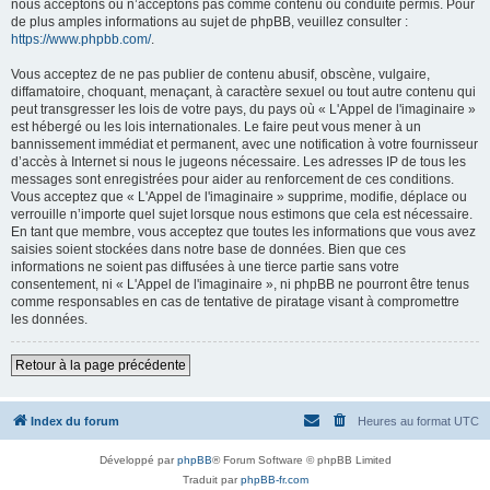
nous acceptons ou n’acceptons pas comme contenu ou conduite permis. Pour
de plus amples informations au sujet de phpBB, veuillez consulter :
https://www.phpbb.com/
.
Vous acceptez de ne pas publier de contenu abusif, obscène, vulgaire,
diffamatoire, choquant, menaçant, à caractère sexuel ou tout autre contenu qui
peut transgresser les lois de votre pays, du pays où « L'Appel de l'imaginaire »
est hébergé ou les lois internationales. Le faire peut vous mener à un
bannissement immédiat et permanent, avec une notification à votre fournisseur
d’accès à Internet si nous le jugeons nécessaire. Les adresses IP de tous les
messages sont enregistrées pour aider au renforcement de ces conditions.
Vous acceptez que « L'Appel de l'imaginaire » supprime, modifie, déplace ou
verrouille n’importe quel sujet lorsque nous estimons que cela est nécessaire.
En tant que membre, vous acceptez que toutes les informations que vous avez
saisies soient stockées dans notre base de données. Bien que ces
informations ne soient pas diffusées à une tierce partie sans votre
consentement, ni « L'Appel de l'imaginaire », ni phpBB ne pourront être tenus
comme responsables en cas de tentative de piratage visant à compromettre
les données.
Retour à la page précédente
Index du forum
Heures au format
UTC
Développé par
phpBB
® Forum Software © phpBB Limited
Traduit par
phpBB-fr.com