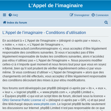
L'Appel de l'imaginaire
FAQ
S’enregistrer
Connexion
R
Index du forum
e
L'Appel de l'imaginaire - Conditions d’utilisation
c
h
En accédant à « L'Appel de l'imaginaire » (désigné ci-après par « nous »,
« notre », « nos », « L'Appel de l'imaginaire »,
e
« https://www.actusf.com/forumimaginaire »), vous acceptez d’être légalement
r
responsable des conditions suivantes. Si vous n’acceptez pas d’être
légalement responsable de toutes les conditions suivantes, alors n’accédez
c
pas et/ou n’utilisez pas « L'Appel de l'imaginaire ». Nous pouvons modifier
h
celles-ci à n’importe quel moment et nous ferons tout pour que vous en soyez
informé, bien qu’il soit prudent de vérifier régulièrement celles-ci par vous-
e
même. Si vous continuez d’utiliser « L'Appel de l'imaginaire » alors que des
r
changements ont été effectués, vous acceptez d’être légalement responsable
des conditions découlant des mises à jour et/ou modifications.
Nos forums sont développés par phpBB (désigné ci-après par « ils », « eux »,
« leur », « logiciel phpBB », « www.phpbb.com », « phpBB Limited »,
« Équipes phpBB ») qui est un script libre de forum, déclaré sous la licence «
GNU General Public License v2
» (désigné ci-après par « GPL ») et qui peut
être téléchargé depuis
www.phpbb.com
. Le logiciel phpBB facilite seulement
les discussions sur Internet. phpBB Limited n’est pas responsable de ce que