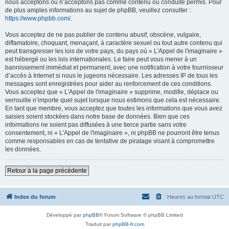
nous acceptons ou n’acceptons pas comme contenu ou conduite permis. Pour
de plus amples informations au sujet de phpBB, veuillez consulter :
https://www.phpbb.com/
.
Vous acceptez de ne pas publier de contenu abusif, obscène, vulgaire,
diffamatoire, choquant, menaçant, à caractère sexuel ou tout autre contenu qui
peut transgresser les lois de votre pays, du pays où « L'Appel de l'imaginaire »
est hébergé ou les lois internationales. Le faire peut vous mener à un
bannissement immédiat et permanent, avec une notification à votre fournisseur
d’accès à Internet si nous le jugeons nécessaire. Les adresses IP de tous les
messages sont enregistrées pour aider au renforcement de ces conditions.
Vous acceptez que « L'Appel de l'imaginaire » supprime, modifie, déplace ou
verrouille n’importe quel sujet lorsque nous estimons que cela est nécessaire.
En tant que membre, vous acceptez que toutes les informations que vous avez
saisies soient stockées dans notre base de données. Bien que ces
informations ne soient pas diffusées à une tierce partie sans votre
consentement, ni « L'Appel de l'imaginaire », ni phpBB ne pourront être tenus
comme responsables en cas de tentative de piratage visant à compromettre
les données.
Retour à la page précédente
Index du forum
Heures au format
UTC
Développé par
phpBB
® Forum Software © phpBB Limited
Traduit par
phpBB-fr.com