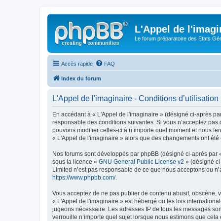
L'Appel de l'imagi
Le forum préparatoire des Etats G
Accès rapide
FAQ
Index du forum
L'Appel de l'imaginaire - Conditions d’utilisation
En accédant à « L'Appel de l'imaginaire » (désigné ci-après par
responsable des conditions suivantes. Si vous n’acceptez pas d
pouvons modifier celles-ci à n’importe quel moment et nous fero
« L'Appel de l'imaginaire » alors que des changements ont été 
Nos forums sont développés par phpBB (désigné ci-après par « i
sous la licence «
GNU General Public License v2
» (désigné ci
Limited n’est pas responsable de ce que nous acceptons ou n’
https://www.phpbb.com/
.
Vous acceptez de ne pas publier de contenu abusif, obscène, vu
« L'Appel de l'imaginaire » est hébergé ou les lois internation
jugeons nécessaire. Les adresses IP de tous les messages sont
verrouille n’importe quel sujet lorsque nous estimons que cela