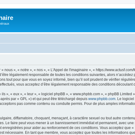
naire
énéraux
 « nous », « notre », « nos », « L'Appel de l'imaginaire », « https://www.actusf.co
’être légalement responsable de toutes les conditions suivantes, alors n’accédez pa
ns tout pour que vous en soyez informé, bien qu’il soit prudent de vérifier régulièr
effectués, vous acceptez d’être légalement responsable des conditions découlant de
ls », « eux », « leur », « logiciel phpBB », « www.phpbb.com », « phpBB Limited »,
-après par « GPL ») et qui peut être téléchargé depuis
www.phpbb.com
. Le logicie
acceptons pas comme contenu ou conduite permis. Pour de plus amples informations
lgaire, diffamatoire, choquant, menaçant, à caractère sexuel ou tout autre contenu 
ales. Le faire peut vous mener à un bannissement immédiat et permanent, avec une not
 enregistrées pour aider au renforcement de ces conditions. Vous acceptez que « L
 est nécessaire. En tant que membre, vous acceptez que toutes les informations qu