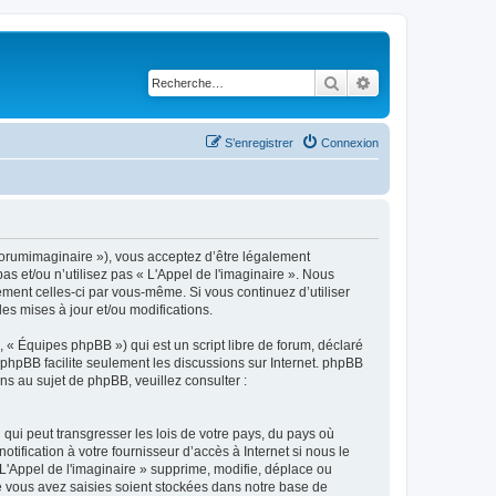
Rechercher
Recherche avancé
S’enregistrer
Connexion
m/forumimaginaire »), vous acceptez d’être légalement
s et/ou n’utilisez pas « L'Appel de l'imaginaire ». Nous
ement celles-ci par vous-même. Si vous continuez d’utiliser
s mises à jour et/ou modifications.
 « Équipes phpBB ») qui est un script libre de forum, déclaré
l phpBB facilite seulement les discussions sur Internet. phpBB
 au sujet de phpBB, veuillez consulter :
qui peut transgresser les lois de votre pays, du pays où
ification à votre fournisseur d’accès à Internet si nous le
'Appel de l'imaginaire » supprime, modifie, déplace ou
e vous avez saisies soient stockées dans notre base de