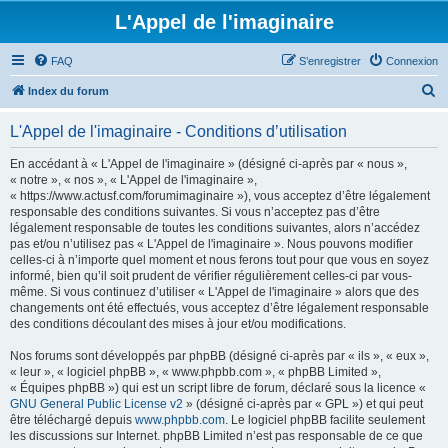
L'Appel de l'imaginaire
FAQ
S’enregistrer
Connexion
R
Index du forum
e
L'Appel de l'imaginaire - Conditions d’utilisation
c
h
En accédant à « L'Appel de l'imaginaire » (désigné ci-après par « nous »,
« notre », « nos », « L'Appel de l'imaginaire »,
e
« https://www.actusf.com/forumimaginaire »), vous acceptez d’être légalement
r
responsable des conditions suivantes. Si vous n’acceptez pas d’être
légalement responsable de toutes les conditions suivantes, alors n’accédez
c
pas et/ou n’utilisez pas « L'Appel de l'imaginaire ». Nous pouvons modifier
h
celles-ci à n’importe quel moment et nous ferons tout pour que vous en soyez
informé, bien qu’il soit prudent de vérifier régulièrement celles-ci par vous-
e
même. Si vous continuez d’utiliser « L'Appel de l'imaginaire » alors que des
r
changements ont été effectués, vous acceptez d’être légalement responsable
des conditions découlant des mises à jour et/ou modifications.
Nos forums sont développés par phpBB (désigné ci-après par « ils », « eux »,
« leur », « logiciel phpBB », « www.phpbb.com », « phpBB Limited »,
« Équipes phpBB ») qui est un script libre de forum, déclaré sous la licence «
GNU General Public License v2
» (désigné ci-après par « GPL ») et qui peut
être téléchargé depuis
www.phpbb.com
. Le logiciel phpBB facilite seulement
les discussions sur Internet. phpBB Limited n’est pas responsable de ce que