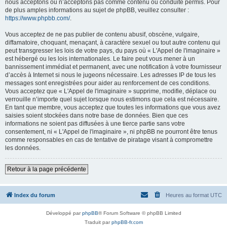
nous acceptons ou n’acceptons pas comme contenu ou conduite permis. Pour
de plus amples informations au sujet de phpBB, veuillez consulter :
https://www.phpbb.com/
.
Vous acceptez de ne pas publier de contenu abusif, obscène, vulgaire,
diffamatoire, choquant, menaçant, à caractère sexuel ou tout autre contenu qui
peut transgresser les lois de votre pays, du pays où « L'Appel de l'imaginaire »
est hébergé ou les lois internationales. Le faire peut vous mener à un
bannissement immédiat et permanent, avec une notification à votre fournisseur
d’accès à Internet si nous le jugeons nécessaire. Les adresses IP de tous les
messages sont enregistrées pour aider au renforcement de ces conditions.
Vous acceptez que « L'Appel de l'imaginaire » supprime, modifie, déplace ou
verrouille n’importe quel sujet lorsque nous estimons que cela est nécessaire.
En tant que membre, vous acceptez que toutes les informations que vous avez
saisies soient stockées dans notre base de données. Bien que ces
informations ne soient pas diffusées à une tierce partie sans votre
consentement, ni « L'Appel de l'imaginaire », ni phpBB ne pourront être tenus
comme responsables en cas de tentative de piratage visant à compromettre
les données.
Retour à la page précédente
Index du forum
Heures au format
UTC
Développé par
phpBB
® Forum Software © phpBB Limited
Traduit par
phpBB-fr.com