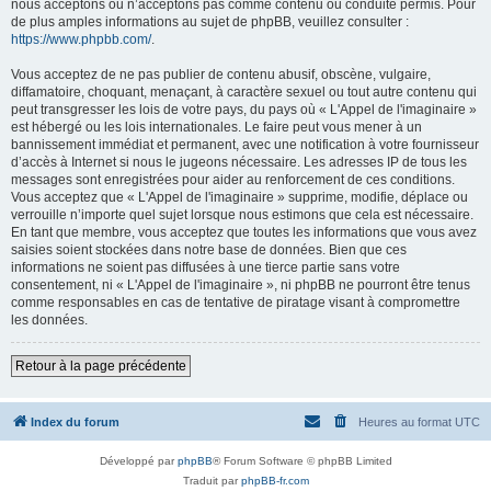
nous acceptons ou n’acceptons pas comme contenu ou conduite permis. Pour
de plus amples informations au sujet de phpBB, veuillez consulter :
https://www.phpbb.com/
.
Vous acceptez de ne pas publier de contenu abusif, obscène, vulgaire,
diffamatoire, choquant, menaçant, à caractère sexuel ou tout autre contenu qui
peut transgresser les lois de votre pays, du pays où « L'Appel de l'imaginaire »
est hébergé ou les lois internationales. Le faire peut vous mener à un
bannissement immédiat et permanent, avec une notification à votre fournisseur
d’accès à Internet si nous le jugeons nécessaire. Les adresses IP de tous les
messages sont enregistrées pour aider au renforcement de ces conditions.
Vous acceptez que « L'Appel de l'imaginaire » supprime, modifie, déplace ou
verrouille n’importe quel sujet lorsque nous estimons que cela est nécessaire.
En tant que membre, vous acceptez que toutes les informations que vous avez
saisies soient stockées dans notre base de données. Bien que ces
informations ne soient pas diffusées à une tierce partie sans votre
consentement, ni « L'Appel de l'imaginaire », ni phpBB ne pourront être tenus
comme responsables en cas de tentative de piratage visant à compromettre
les données.
Retour à la page précédente
Index du forum
Heures au format
UTC
Développé par
phpBB
® Forum Software © phpBB Limited
Traduit par
phpBB-fr.com