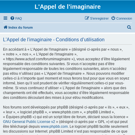
L'Appel de l'imaginaire
FAQ
S’enregistrer
Connexion
R
Index du forum
e
L'Appel de l'imaginaire - Conditions d’utilisation
c
h
En accédant à « L'Appel de l'imaginaire » (désigné ci-après par « nous »,
« notre », « nos », « L'Appel de l'imaginaire »,
e
« https://www.actusf.com/forumimaginaire »), vous acceptez d’être légalement
r
responsable des conditions suivantes. Si vous n’acceptez pas d’être
légalement responsable de toutes les conditions suivantes, alors n’accédez
c
pas et/ou n’utilisez pas « L'Appel de l'imaginaire ». Nous pouvons modifier
h
celles-ci à n’importe quel moment et nous ferons tout pour que vous en soyez
informé, bien qu’il soit prudent de vérifier régulièrement celles-ci par vous-
e
même. Si vous continuez d’utiliser « L'Appel de l'imaginaire » alors que des
r
changements ont été effectués, vous acceptez d’être légalement responsable
des conditions découlant des mises à jour et/ou modifications.
Nos forums sont développés par phpBB (désigné ci-après par « ils », « eux »,
« leur », « logiciel phpBB », « www.phpbb.com », « phpBB Limited »,
« Équipes phpBB ») qui est un script libre de forum, déclaré sous la licence «
GNU General Public License v2
» (désigné ci-après par « GPL ») et qui peut
être téléchargé depuis
www.phpbb.com
. Le logiciel phpBB facilite seulement
les discussions sur Internet. phpBB Limited n’est pas responsable de ce que