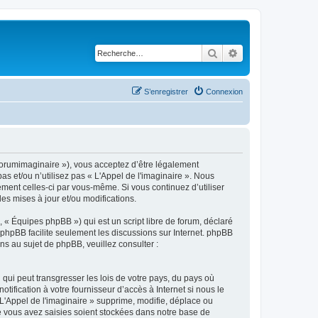
Rechercher
Recherche avancé
S’enregistrer
Connexion
m/forumimaginaire »), vous acceptez d’être légalement
s et/ou n’utilisez pas « L'Appel de l'imaginaire ». Nous
ement celles-ci par vous-même. Si vous continuez d’utiliser
s mises à jour et/ou modifications.
 « Équipes phpBB ») qui est un script libre de forum, déclaré
l phpBB facilite seulement les discussions sur Internet. phpBB
 au sujet de phpBB, veuillez consulter :
qui peut transgresser les lois de votre pays, du pays où
ification à votre fournisseur d’accès à Internet si nous le
'Appel de l'imaginaire » supprime, modifie, déplace ou
e vous avez saisies soient stockées dans notre base de