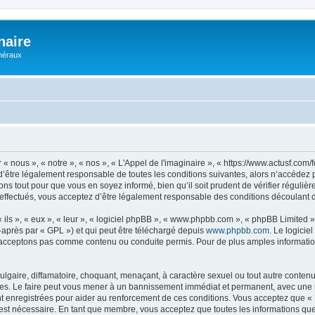
naire
énéraux
 « nous », « notre », « nos », « L'Appel de l'imaginaire », « https://www.actusf.co
’être légalement responsable de toutes les conditions suivantes, alors n’accédez pa
ns tout pour que vous en soyez informé, bien qu’il soit prudent de vérifier régulièr
effectués, vous acceptez d’être légalement responsable des conditions découlant de
ls », « eux », « leur », « logiciel phpBB », « www.phpbb.com », « phpBB Limited »,
-après par « GPL ») et qui peut être téléchargé depuis
www.phpbb.com
. Le logicie
acceptons pas comme contenu ou conduite permis. Pour de plus amples informations
lgaire, diffamatoire, choquant, menaçant, à caractère sexuel ou tout autre contenu 
ales. Le faire peut vous mener à un bannissement immédiat et permanent, avec une not
 enregistrées pour aider au renforcement de ces conditions. Vous acceptez que « L
 est nécessaire. En tant que membre, vous acceptez que toutes les informations qu