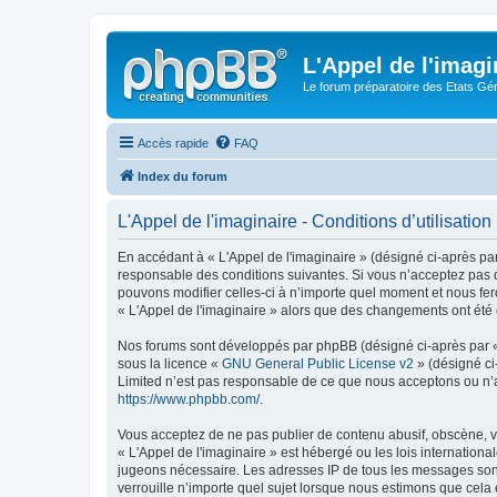
L'Appel de l'imagi
Le forum préparatoire des Etats G
Accès rapide
FAQ
Index du forum
L'Appel de l'imaginaire - Conditions d’utilisation
En accédant à « L'Appel de l'imaginaire » (désigné ci-après par
responsable des conditions suivantes. Si vous n’acceptez pas d
pouvons modifier celles-ci à n’importe quel moment et nous fero
« L'Appel de l'imaginaire » alors que des changements ont été 
Nos forums sont développés par phpBB (désigné ci-après par « i
sous la licence «
GNU General Public License v2
» (désigné ci
Limited n’est pas responsable de ce que nous acceptons ou n’
https://www.phpbb.com/
.
Vous acceptez de ne pas publier de contenu abusif, obscène, vu
« L'Appel de l'imaginaire » est hébergé ou les lois internation
jugeons nécessaire. Les adresses IP de tous les messages sont
verrouille n’importe quel sujet lorsque nous estimons que cela