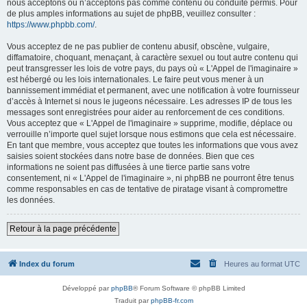
nous acceptons ou n’acceptons pas comme contenu ou conduite permis. Pour
de plus amples informations au sujet de phpBB, veuillez consulter :
https://www.phpbb.com/
.
Vous acceptez de ne pas publier de contenu abusif, obscène, vulgaire,
diffamatoire, choquant, menaçant, à caractère sexuel ou tout autre contenu qui
peut transgresser les lois de votre pays, du pays où « L'Appel de l'imaginaire »
est hébergé ou les lois internationales. Le faire peut vous mener à un
bannissement immédiat et permanent, avec une notification à votre fournisseur
d’accès à Internet si nous le jugeons nécessaire. Les adresses IP de tous les
messages sont enregistrées pour aider au renforcement de ces conditions.
Vous acceptez que « L'Appel de l'imaginaire » supprime, modifie, déplace ou
verrouille n’importe quel sujet lorsque nous estimons que cela est nécessaire.
En tant que membre, vous acceptez que toutes les informations que vous avez
saisies soient stockées dans notre base de données. Bien que ces
informations ne soient pas diffusées à une tierce partie sans votre
consentement, ni « L'Appel de l'imaginaire », ni phpBB ne pourront être tenus
comme responsables en cas de tentative de piratage visant à compromettre
les données.
Retour à la page précédente
Index du forum
Heures au format
UTC
Développé par
phpBB
® Forum Software © phpBB Limited
Traduit par
phpBB-fr.com