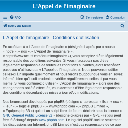
L'Appel de l'imaginaire
FAQ
S’enregistrer
Connexion
R
Index du forum
e
L'Appel de l'imaginaire - Conditions d’utilisation
c
h
En accédant à « L'Appel de l'imaginaire » (désigné ci-après par « nous »,
« notre », « nos », « L'Appel de l'imaginaire »,
e
« https://www.actusf.com/forumimaginaire »), vous acceptez d’être légalement
r
responsable des conditions suivantes. Si vous n’acceptez pas d’être
légalement responsable de toutes les conditions suivantes, alors n’accédez
c
pas et/ou n’utilisez pas « L'Appel de l'imaginaire ». Nous pouvons modifier
h
celles-ci à n’importe quel moment et nous ferons tout pour que vous en soyez
informé, bien qu’il soit prudent de vérifier régulièrement celles-ci par vous-
e
même. Si vous continuez d’utiliser « L'Appel de l'imaginaire » alors que des
r
changements ont été effectués, vous acceptez d’être légalement responsable
des conditions découlant des mises à jour et/ou modifications.
Nos forums sont développés par phpBB (désigné ci-après par « ils », « eux »,
« leur », « logiciel phpBB », « www.phpbb.com », « phpBB Limited »,
« Équipes phpBB ») qui est un script libre de forum, déclaré sous la licence «
GNU General Public License v2
» (désigné ci-après par « GPL ») et qui peut
être téléchargé depuis
www.phpbb.com
. Le logiciel phpBB facilite seulement
les discussions sur Internet. phpBB Limited n’est pas responsable de ce que