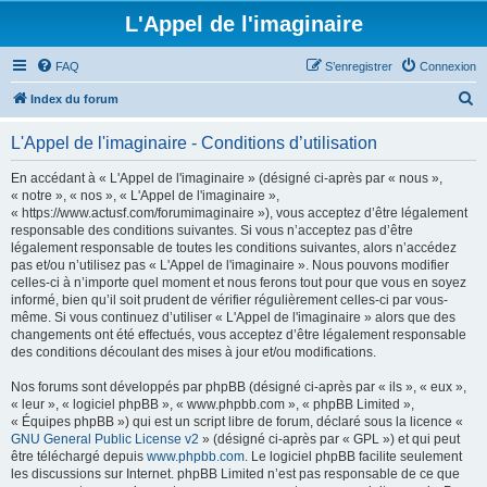
L'Appel de l'imaginaire
FAQ
S’enregistrer
Connexion
R
Index du forum
e
L'Appel de l'imaginaire - Conditions d’utilisation
c
h
En accédant à « L'Appel de l'imaginaire » (désigné ci-après par « nous »,
« notre », « nos », « L'Appel de l'imaginaire »,
e
« https://www.actusf.com/forumimaginaire »), vous acceptez d’être légalement
r
responsable des conditions suivantes. Si vous n’acceptez pas d’être
légalement responsable de toutes les conditions suivantes, alors n’accédez
c
pas et/ou n’utilisez pas « L'Appel de l'imaginaire ». Nous pouvons modifier
h
celles-ci à n’importe quel moment et nous ferons tout pour que vous en soyez
informé, bien qu’il soit prudent de vérifier régulièrement celles-ci par vous-
e
même. Si vous continuez d’utiliser « L'Appel de l'imaginaire » alors que des
r
changements ont été effectués, vous acceptez d’être légalement responsable
des conditions découlant des mises à jour et/ou modifications.
Nos forums sont développés par phpBB (désigné ci-après par « ils », « eux »,
« leur », « logiciel phpBB », « www.phpbb.com », « phpBB Limited »,
« Équipes phpBB ») qui est un script libre de forum, déclaré sous la licence «
GNU General Public License v2
» (désigné ci-après par « GPL ») et qui peut
être téléchargé depuis
www.phpbb.com
. Le logiciel phpBB facilite seulement
les discussions sur Internet. phpBB Limited n’est pas responsable de ce que