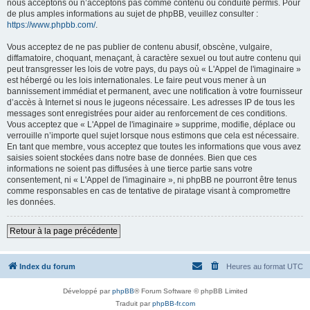
nous acceptons ou n’acceptons pas comme contenu ou conduite permis. Pour
de plus amples informations au sujet de phpBB, veuillez consulter :
https://www.phpbb.com/
.
Vous acceptez de ne pas publier de contenu abusif, obscène, vulgaire,
diffamatoire, choquant, menaçant, à caractère sexuel ou tout autre contenu qui
peut transgresser les lois de votre pays, du pays où « L'Appel de l'imaginaire »
est hébergé ou les lois internationales. Le faire peut vous mener à un
bannissement immédiat et permanent, avec une notification à votre fournisseur
d’accès à Internet si nous le jugeons nécessaire. Les adresses IP de tous les
messages sont enregistrées pour aider au renforcement de ces conditions.
Vous acceptez que « L'Appel de l'imaginaire » supprime, modifie, déplace ou
verrouille n’importe quel sujet lorsque nous estimons que cela est nécessaire.
En tant que membre, vous acceptez que toutes les informations que vous avez
saisies soient stockées dans notre base de données. Bien que ces
informations ne soient pas diffusées à une tierce partie sans votre
consentement, ni « L'Appel de l'imaginaire », ni phpBB ne pourront être tenus
comme responsables en cas de tentative de piratage visant à compromettre
les données.
Retour à la page précédente
Index du forum
Heures au format
UTC
Développé par
phpBB
® Forum Software © phpBB Limited
Traduit par
phpBB-fr.com