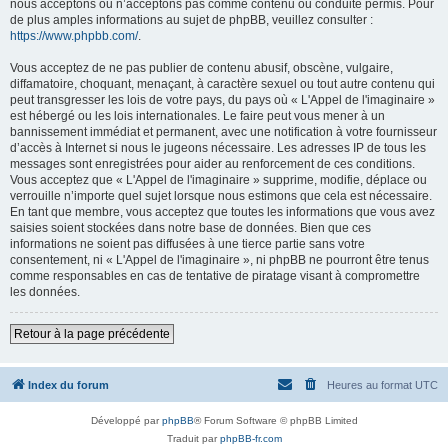
nous acceptons ou n’acceptons pas comme contenu ou conduite permis. Pour
de plus amples informations au sujet de phpBB, veuillez consulter :
https://www.phpbb.com/
.
Vous acceptez de ne pas publier de contenu abusif, obscène, vulgaire,
diffamatoire, choquant, menaçant, à caractère sexuel ou tout autre contenu qui
peut transgresser les lois de votre pays, du pays où « L'Appel de l'imaginaire »
est hébergé ou les lois internationales. Le faire peut vous mener à un
bannissement immédiat et permanent, avec une notification à votre fournisseur
d’accès à Internet si nous le jugeons nécessaire. Les adresses IP de tous les
messages sont enregistrées pour aider au renforcement de ces conditions.
Vous acceptez que « L'Appel de l'imaginaire » supprime, modifie, déplace ou
verrouille n’importe quel sujet lorsque nous estimons que cela est nécessaire.
En tant que membre, vous acceptez que toutes les informations que vous avez
saisies soient stockées dans notre base de données. Bien que ces
informations ne soient pas diffusées à une tierce partie sans votre
consentement, ni « L'Appel de l'imaginaire », ni phpBB ne pourront être tenus
comme responsables en cas de tentative de piratage visant à compromettre
les données.
Retour à la page précédente
Index du forum
Heures au format
UTC
Développé par
phpBB
® Forum Software © phpBB Limited
Traduit par
phpBB-fr.com