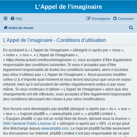
L'Appel de l'imaginaire
FAQ
S’enregistrer
Connexion
R
Index du forum
e
L'Appel de l'imaginaire - Conditions d’utilisation
c
h
En accédant à « L'Appel de l'imaginaire » (désigné ci-après par « nous »,
« notre », « nos », « L'Appel de l'imaginaire »,
e
« https://www.actusf.com/forumimaginaire »), vous acceptez d’être légalement
r
responsable des conditions suivantes. Si vous n’acceptez pas d’être
légalement responsable de toutes les conditions suivantes, alors n’accédez
c
pas et/ou n’utilisez pas « L'Appel de l'imaginaire ». Nous pouvons modifier
h
celles-ci à n’importe quel moment et nous ferons tout pour que vous en soyez
informé, bien qu’il soit prudent de vérifier régulièrement celles-ci par vous-
e
même. Si vous continuez d’utiliser « L'Appel de l'imaginaire » alors que des
r
changements ont été effectués, vous acceptez d’être légalement responsable
des conditions découlant des mises à jour et/ou modifications.
Nos forums sont développés par phpBB (désigné ci-après par « ils », « eux »,
« leur », « logiciel phpBB », « www.phpbb.com », « phpBB Limited »,
« Équipes phpBB ») qui est un script libre de forum, déclaré sous la licence «
GNU General Public License v2
» (désigné ci-après par « GPL ») et qui peut
être téléchargé depuis
www.phpbb.com
. Le logiciel phpBB facilite seulement
les discussions sur Internet. phpBB Limited n’est pas responsable de ce que