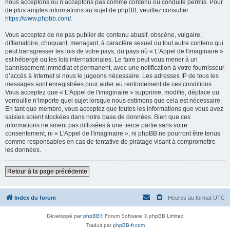
nous acceptons ou n’acceptons pas comme contenu ou conduite permis. Pour
de plus amples informations au sujet de phpBB, veuillez consulter :
https://www.phpbb.com/
.
Vous acceptez de ne pas publier de contenu abusif, obscène, vulgaire,
diffamatoire, choquant, menaçant, à caractère sexuel ou tout autre contenu qui
peut transgresser les lois de votre pays, du pays où « L'Appel de l'imaginaire »
est hébergé ou les lois internationales. Le faire peut vous mener à un
bannissement immédiat et permanent, avec une notification à votre fournisseur
d’accès à Internet si nous le jugeons nécessaire. Les adresses IP de tous les
messages sont enregistrées pour aider au renforcement de ces conditions.
Vous acceptez que « L'Appel de l'imaginaire » supprime, modifie, déplace ou
verrouille n’importe quel sujet lorsque nous estimons que cela est nécessaire.
En tant que membre, vous acceptez que toutes les informations que vous avez
saisies soient stockées dans notre base de données. Bien que ces
informations ne soient pas diffusées à une tierce partie sans votre
consentement, ni « L'Appel de l'imaginaire », ni phpBB ne pourront être tenus
comme responsables en cas de tentative de piratage visant à compromettre
les données.
Retour à la page précédente
Index du forum
Heures au format
UTC
Développé par
phpBB
® Forum Software © phpBB Limited
Traduit par
phpBB-fr.com