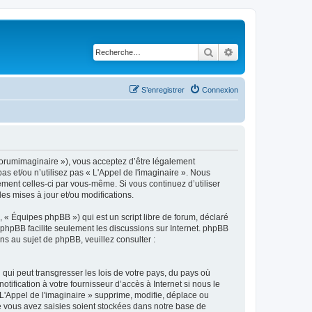
Rechercher
Recherche avancé
S’enregistrer
Connexion
m/forumimaginaire »), vous acceptez d’être légalement
s et/ou n’utilisez pas « L'Appel de l'imaginaire ». Nous
ement celles-ci par vous-même. Si vous continuez d’utiliser
s mises à jour et/ou modifications.
 « Équipes phpBB ») qui est un script libre de forum, déclaré
l phpBB facilite seulement les discussions sur Internet. phpBB
 au sujet de phpBB, veuillez consulter :
qui peut transgresser les lois de votre pays, du pays où
ification à votre fournisseur d’accès à Internet si nous le
'Appel de l'imaginaire » supprime, modifie, déplace ou
e vous avez saisies soient stockées dans notre base de