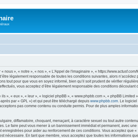
naire
énéraux
 « nous », « notre », « nos », « L'Appel de l'imaginaire », « https://www.actusf.co
’être légalement responsable de toutes les conditions suivantes, alors n’accédez pa
ns tout pour que vous en soyez informé, bien qu’il soit prudent de vérifier régulièr
effectués, vous acceptez d’être légalement responsable des conditions découlant de
ls », « eux », « leur », « logiciel phpBB », « www.phpbb.com », « phpBB Limited »,
-après par « GPL ») et qui peut être téléchargé depuis
www.phpbb.com
. Le logicie
acceptons pas comme contenu ou conduite permis. Pour de plus amples informations
lgaire, diffamatoire, choquant, menaçant, à caractère sexuel ou tout autre contenu 
ales. Le faire peut vous mener à un bannissement immédiat et permanent, avec une not
 enregistrées pour aider au renforcement de ces conditions. Vous acceptez que « L
 est nécessaire. En tant que membre, vous acceptez que toutes les informations qu