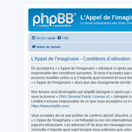
L'Appel de l'imagi
Le forum préparatoire des Etats G
Accès rapide
FAQ
Index du forum
L'Appel de l'imaginaire - Conditions d’utilisation
En accédant à « L'Appel de l'imaginaire » (désigné ci-après par
responsable des conditions suivantes. Si vous n’acceptez pas d
pouvons modifier celles-ci à n’importe quel moment et nous fero
« L'Appel de l'imaginaire » alors que des changements ont été 
Nos forums sont développés par phpBB (désigné ci-après par « i
sous la licence «
GNU General Public License v2
» (désigné ci
Limited n’est pas responsable de ce que nous acceptons ou n’
https://www.phpbb.com/
.
Vous acceptez de ne pas publier de contenu abusif, obscène, vu
« L'Appel de l'imaginaire » est hébergé ou les lois internation
jugeons nécessaire. Les adresses IP de tous les messages sont
verrouille n’importe quel sujet lorsque nous estimons que cela