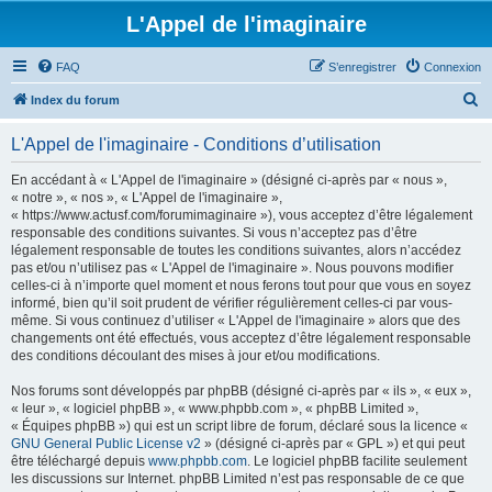
L'Appel de l'imaginaire
FAQ
S’enregistrer
Connexion
R
Index du forum
e
L'Appel de l'imaginaire - Conditions d’utilisation
c
h
En accédant à « L'Appel de l'imaginaire » (désigné ci-après par « nous »,
« notre », « nos », « L'Appel de l'imaginaire »,
e
« https://www.actusf.com/forumimaginaire »), vous acceptez d’être légalement
r
responsable des conditions suivantes. Si vous n’acceptez pas d’être
légalement responsable de toutes les conditions suivantes, alors n’accédez
c
pas et/ou n’utilisez pas « L'Appel de l'imaginaire ». Nous pouvons modifier
h
celles-ci à n’importe quel moment et nous ferons tout pour que vous en soyez
informé, bien qu’il soit prudent de vérifier régulièrement celles-ci par vous-
e
même. Si vous continuez d’utiliser « L'Appel de l'imaginaire » alors que des
r
changements ont été effectués, vous acceptez d’être légalement responsable
des conditions découlant des mises à jour et/ou modifications.
Nos forums sont développés par phpBB (désigné ci-après par « ils », « eux »,
« leur », « logiciel phpBB », « www.phpbb.com », « phpBB Limited »,
« Équipes phpBB ») qui est un script libre de forum, déclaré sous la licence «
GNU General Public License v2
» (désigné ci-après par « GPL ») et qui peut
être téléchargé depuis
www.phpbb.com
. Le logiciel phpBB facilite seulement
les discussions sur Internet. phpBB Limited n’est pas responsable de ce que