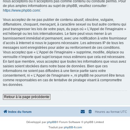
nous acceptons ou n’acceptons pas comme contenu ou conduite permis. Pour
de plus amples informations au sujet de phpBB, veuillez consulter :
https://www.phpbb.com/
.
Vous acceptez de ne pas publier de contenu abusif, obscène, vulgaire,
diffamatoire, choquant, menaçant, à caractère sexuel ou tout autre contenu qui
peut transgresser les lois de votre pays, du pays où « L'Appel de l'imaginaire »
est hébergé ou les lois internationales. Le faire peut vous mener à un
bannissement immédiat et permanent, avec une notification à votre fournisseur
d’accès à Internet si nous le jugeons nécessaire. Les adresses IP de tous les
messages sont enregistrées pour aider au renforcement de ces conditions.
Vous acceptez que « L'Appel de l'imaginaire » supprime, modifie, déplace ou
verrouille n’importe quel sujet lorsque nous estimons que cela est nécessaire.
En tant que membre, vous acceptez que toutes les informations que vous avez
saisies soient stockées dans notre base de données. Bien que ces
informations ne soient pas diffusées à une tierce partie sans votre
consentement, ni « L'Appel de l'imaginaire », ni phpBB ne pourront être tenus
comme responsables en cas de tentative de piratage visant à compromettre
les données.
Retour à la page précédente
Index du forum
Heures au format
UTC
Développé par
phpBB
® Forum Software © phpBB Limited
Traduit par
phpBB-fr.com