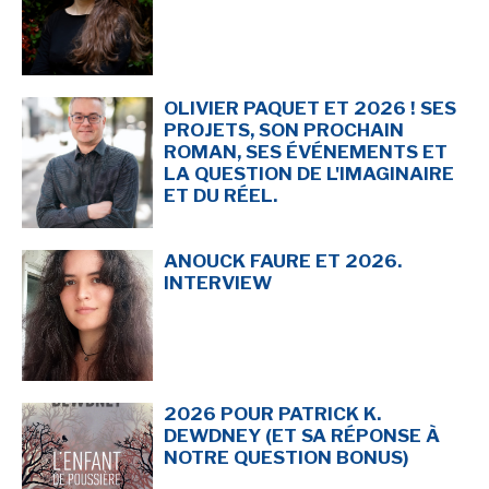
NEWSLETTER
S'ABONNER
OLIVIER PAQUET ET 2026 ! SES
En indiquant votre adresse mail ci-dessus, vous consentez à recevoir des mails de la
PROJETS, SON PROCHAIN
part d'Actusf. Vous pouvez vous désinscrire à tout moment à travers les liens de
ROMAN, SES ÉVÉNEMENTS ET
désinscription.
LA QUESTION DE L'IMAGINAIRE
ET DU RÉEL.
LA RÉDACTION
CONTACT
ANOUCK FAURE ET 2026.
INTERVIEW
FORUM
EDITIONS ACTUSF
EMAGINAIRE
MES PREMIÈRES LECTURES
2026 POUR PATRICK K.
DEWDNEY (ET SA RÉPONSE À
NOTRE QUESTION BONUS)