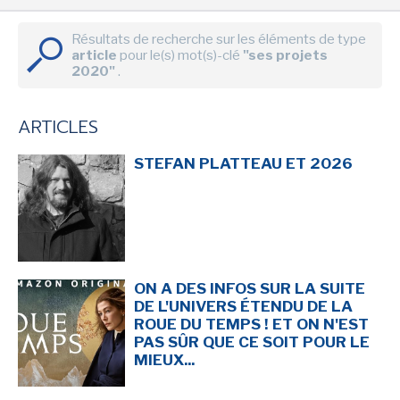
Résultats de recherche sur les éléments de type
article
pour le(s) mot(s)-clé
"ses projets
2020"
.
SENSE OF WONDER
ARTICLES
STEFAN PLATTEAU ET 2026
CINÉMA ET SÉRIES
ON A DES INFOS SUR LA SUITE
LES ACTUALITÉS DE J.R.R. TOLKIEN
DE L'UNIVERS ÉTENDU DE LA
ROUE DU TEMPS ! ET ON N'EST
PAS SÛR QUE CE SOIT POUR LE
MIEUX...