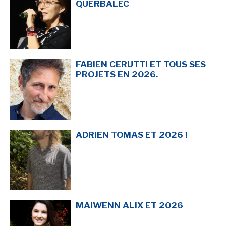
QUERBALEC
SÉRIE TV
ÉVÉNEMENTS
FABIEN CERUTTI ET TOUS SES
CONVENTION
PROJETS EN 2026.
SPECTACLE
DÉBAT
EMISSION
ADRIEN TOMAS ET 2026 !
AUTEURS
&
ÉDITEURS
AUTEURS & ARTISTES
EDITEURS & COLLECTIONS
LES PARUTIONS/SORTIES
MAIWENN ALIX ET 2026